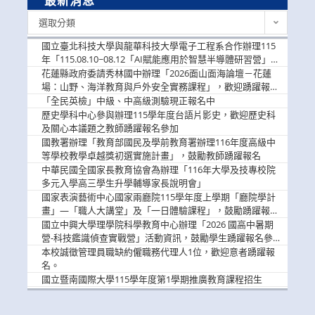
最新消息
最
選取分類
新
消
國立臺北科技大學與龍華科技大學電子工程系合作辦理115
息
年「115.08.10~08.12「AI賦能應用於智慧半導體研習營」，
歡迎學生踴躍報名參加
花蓮縣政府委請秀林國中辦理「2026面山面海論壇－花蓮
場：山野、海洋教育與戶外安全實務課程」，歡迎踴躍報名
參加
「全民英檢」中級、中高級測驗現正報名中
歷史學科中心參與辦理115學年度台語片影史，歡迎歷史科
及關心本議題之教師踴躍報名參加
國教署辦理「教育部國民及學前教育署辦理116年度高級中
等學校教學卓越獎初選實施計畫」，鼓勵教師踴躍報名
中華民國全國家長教育協會為辦理「116年大學及技專校院
多元入學高三學生升學輔導家長說明會」
國家表演藝術中心國家兩廳院115學年度上學期「廳院學計
畫」—「職人大講堂」及「一日體驗課程」，鼓勵踴躍報名
參與。
國立中興大學理學院科學教育中心辦理「2026 國高中暑期
營-科技鑑識偵查實戰營」活動資訊，鼓勵學生踴躍報名參
加。
本校誠徵管理員職缺約僱職務代理人1位，歡迎意者踴躍報
名。
國立暨南國際大學115學年度第1學期推廣教育課程招生