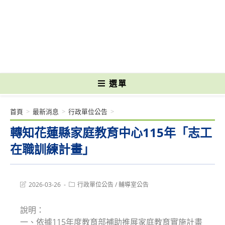
跳
轉
國立光復高級商工職業學校 National Kuangfu Commercial and Industrial
至
Vocational High School
主
要
內
容
選單
首頁
>
最新消息
>
行政單位公告
>
轉知花蓮縣家庭教育中心115年「志工
在職訓練計畫」
Post
Post
2026-03-26
行政單位公告
/
輔導室公告
last
category:
modified:
說明：
一、依據115年度教育部補助推展家庭教育實施計畫