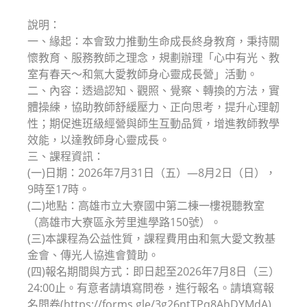
modified:
說明：
一、緣起：本會致力推動生命成長終身教育，秉持關
懷教育、服務教師之理念，規劃辦理「心中有光、教
室有春天～和氣大愛教師身心靈成長營」活動。
二、內容：透過認知、觀照、覺察、轉換的方法，實
體操練，協助教師舒緩壓力、正向思考，提升心理韌
性；期促進班級經營與師生互動品質，增進教師教學
效能，以達教師身心靈成長。
三、課程資訊：
(一)日期：2026年7月31日（五）—8月2日（日），
9時至17時。
(二)地點：高雄市立大寮國中第二棟一樓視聽教室
（高雄市大寮區永芳里進學路150號）。
(三)本課程為公益性質，課程費用由和氣大愛文教基
金會、傳光人協進會贊助。
(四)報名期間與方式：即日起至2026年7月8日（三）
24:00止。有意者請填寫問卷，進行報名。請填寫報
名問卷(https://forms.gle/3g26ntTPq8AhDYMdA) ,