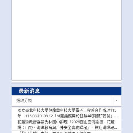
最新消息
最
選取分類
新
消
國立臺北科技大學與龍華科技大學電子工程系合作辦理115
息
年「115.08.10~08.12「AI賦能應用於智慧半導體研習營」，
歡迎學生踴躍報名參加
花蓮縣政府委請秀林國中辦理「2026面山面海論壇－花蓮
場：山野、海洋教育與戶外安全實務課程」，歡迎踴躍報名
參加