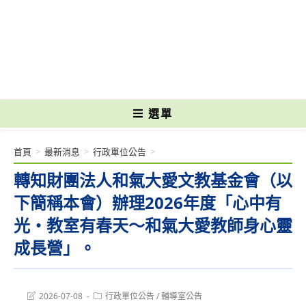
跳
轉
國立光復高級商工職業學校 National Kuangfu Commercial and Industrial
至
Vocational High School
主
要
內
容
選單
首頁
>
最新消息
>
行政單位公告
>
轉知財團法人和氣大愛文教基金會（以
下簡稱本會）辦理2026年度「心中有
光・教室有春天～和氣大愛教師身心靈
成長營」。
Post
Post
2026-07-08
行政單位公告
/
輔導室公告
last
category: