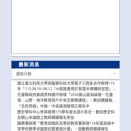
最新消息
最
選取分類
新
消
國立臺北科技大學與龍華科技大學電子工程系合作辦理115
息
年「115.08.10~08.12「AI賦能應用於智慧半導體研習營」，
歡迎學生踴躍報名參加
花蓮縣政府委請秀林國中辦理「2026面山面海論壇－花蓮
場：山野、海洋教育與戶外安全實務課程」，歡迎踴躍報名
參加
「全民英檢」中級、中高級測驗現正報名中
歷史學科中心參與辦理115學年度台語片影史，歡迎歷史科
及關心本議題之教師踴躍報名參加
國教署辦理「教育部國民及學前教育署辦理116年度高級中
等學校教學卓越獎初選實施計畫」，鼓勵教師踴躍報名