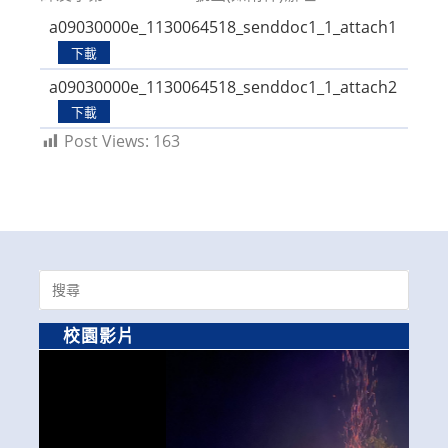
a09030000e_1130064518_senddoc1_1_attach1
下載
a09030000e_1130064518_senddoc1_1_attach2
下載
Post Views:
163
Search
for:
校園影片