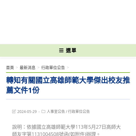
跳
轉
國立光復高級商工職業學校 National Kuangfu Commercial and Industrial
至
Vocational High School
主
要
內
容
選單
首頁
>
最新消息
>
行政單位公告
>
轉知有關國立高雄師範大學傑出校友推
薦文件1份
Post
Post
2024-05-29
人事室公告
/
行政單位公告
last
category:
modified:
說明：依據國立高雄師範大學113年5月27日高師大
師友字第1131004508號函(如附件)辦理。