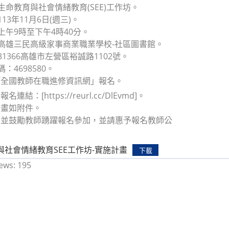
：生命教育與社會情緒教育(SEE)工作坊。
113年11月6日(週三)。
：上午9時至下午4時40分。
：高雄三民高級家事商業職業學校-社區圖書館。
81366高雄市左營區裕誠路1102號。
碼：4698580。
「全國教師在職進修資訊網」報名。
連結：[https://reurl.cc/DlEvmd]。
計畫如附件。
知並鼓勵教師踴躍報名參加，並請惠予報名教師公
與社會情緒教育SEE工作坊-實施計畫
下載
ews:
195