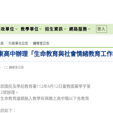
onal High School
行政單位
教學單位
招生資訊
網路服務
登入
消息
>
行政單位公告
>
輔導室公告
>
東高中辦理「生命教育與社會情緒教育工作
Post
3
輔導室公告
category:
部國民及學前教育署112年4月12日臺教國署學字第
412號辦理。
力生命教育議題融入教學有興趣之高中職以下各教育
。
資訊如下：