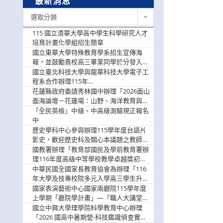
最新消息
最
選取分類
新
消
115 國立清華大學高中學生科學研究人才
息
培育計畫化學組招生簡章
國立東華大學特殊教育學系招生宣傳海
報，並鼓勵貴校高三畢業同學於分發入學
階段踴躍選填。
國立臺北科技大學與龍華科技大學電子工
程系合作辦理115年
「115.08.10~08.12「AI賦能應用於智慧半
花蓮縣政府委請秀林國中辦理「2026面山
導體研習營」，歡迎學生踴躍報名參加
面海論壇－花蓮場：山野、海洋教育與戶
外安全實務課程」，歡迎踴躍報名參加
「全民英檢」中級、中高級測驗現正報名
中
歷史學科中心參與辦理115學年度台語片
影史，歡迎歷史科及關心本議題之教師踴
躍報名參加
國教署辦理「教育部國民及學前教育署辦
理116年度高級中等學校教學卓越獎初選
實施計畫」，鼓勵教師踴躍報名
中華民國全國家長教育協會為辦理「116
年大學及技專校院多元入學高三學生升學
輔導家長說明會」
國家表演藝術中心國家兩廳院115學年度
上學期「廳院學計畫」—「職人大講堂」
及「一日體驗課程」，鼓勵踴躍報名參
國立中興大學理學院科學教育中心辦理
與。
「2026 國高中暑期營-科技鑑識偵查實戰