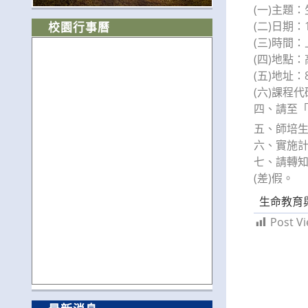
(一)主題
(二)日期：
校園行事曆
(三)時間
(四)地點
(五)地址：
(六)課程代
四、請至
五、師培生報名
六、實施
七、請轉
(差)假。
生命教育
Post Vi