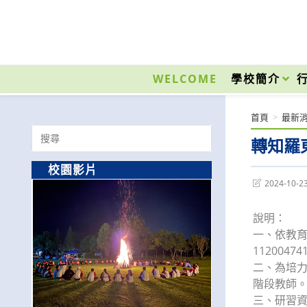
跳
轉
至
國立光復高級商工職業學校 National Kuangfu Commercial and Industrial Vocati
主
要
WELCOME
學校簡介
內
容
首頁
>
最新
Search
轉知羅
for:
校園影片
Post
2024-10-2
last
modified:
說明：
一、依教育
1120047
二、為培
階段教師
三、研習