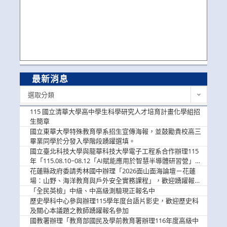
最新消息
最
選取分類
新
消
115 國立清華大學高中學生科學研究人才培育計畫化學組招
息
生簡章
國立東華大學特殊教育學系招生宣傳海報，並鼓勵貴校高三
畢業同學於分發入學階段踴躍選填。
國立臺北科技大學與龍華科技大學電子工程系合作辦理115
年「115.08.10~08.12「AI賦能應用於智慧半導體研習營」，
歡迎學生踴躍報名參加
花蓮縣政府委請秀林國中辦理「2026面山面海論壇－花蓮
場：山野、海洋教育與戶外安全實務課程」，歡迎踴躍報名
參加
「全民英檢」中級、中高級測驗現正報名中
歷史學科中心參與辦理115學年度台語片影史，歡迎歷史科
及關心本議題之教師踴躍報名參加
國教署辦理「教育部國民及學前教育署辦理116年度高級中