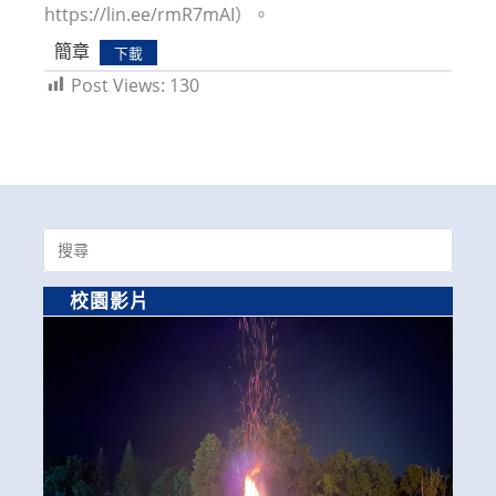
https://lin.ee/rmR7mAI）。
簡章
下載
Post Views:
130
Search
for:
校園影片