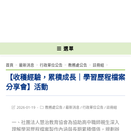
跳
轉
國立光復高級商工職業學校 National Kuangfu Commercial and Industrial
至
Vocational High School
主
要
內
容
選單
首頁
>
最新消息
>
行政單位公告
>
教務處公告
>
註冊組
>
【收穫經驗，累積成長｜學習歷程檔案
分享會】活動
Post
Post
2026-01-19
教務處公告
/
最新消息
/
行政單位公告
/
註冊組
last
category:
modified:
一、社團法人慧治教育協會為協助高中職師親生深入
理解學習歷程檔案製作內涵與長期累積價值，規劃辦