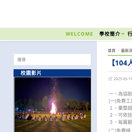
跳
轉
至
國立光復高級商工職業學校 National Kuangfu Commercial and Industrial Vocati
主
要
WELCOME
學校簡介
內
容
首頁
>
最新
Search
【10
for:
校園影片
Post
2025-05-1
last
modified:
一、為協助
(一)免費
１、彙整超
２、可依技
３、每篇範例
(二)免費