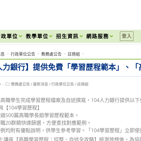
onal High School
行政單位
教學單位
招生資訊
網路服務
登入
消息
>
行政單位公告
>
教務處公告
>
註冊組
>
4人力銀行】提供免費「學習歷程範本」、
Post
9
教務處公告
/
最新消息
/
行政單位公告
/
註冊組
category:
高職學生完成學習歷程檔案及自述撰寫，104人力銀行提供以
工具【104學習歷程】
過500篇高職學長姐學習歷程範本。
職20群類快速篩選，方便查找對應範例。
均附有優點說明，供學生參考學習。「104學習歷程」立即使用：https:/
線上講座【高職學習歷程｜綜整、自述全攻略】統測放榜後，為