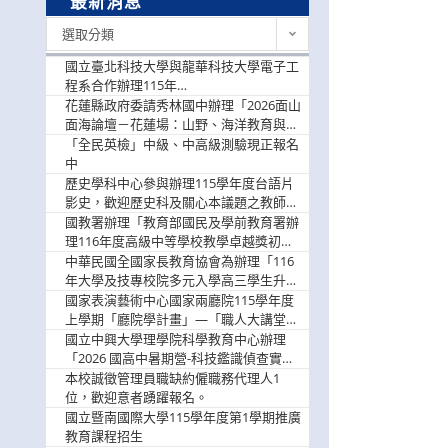
最新消息
最
選取分類
新
消
國立臺北科技大學與龍華科技大學電子工
息
程系合作辦理115年
「115.08.10~08.12「AI賦能應用於智慧半
花蓮縣政府委請秀林國中辦理「2026面山
導體研習營」，歡迎學生踴躍報名參加
面海論壇－花蓮場：山野、海洋教育與戶
外安全實務課程」，歡迎踴躍報名參加
「全民英檢」中級、中高級測驗現正報名
中
歷史學科中心參與辦理115學年度台語片
影史，歡迎歷史科及關心本議題之教師踴
躍報名參加
國教署辦理「教育部國民及學前教育署辦
理116年度高級中等學校教學卓越獎初選
實施計畫」，鼓勵教師踴躍報名
中華民國全國家長教育協會為辦理「116
年大學及技專校院多元入學高三學生升學
輔導家長說明會」
國家表演藝術中心國家兩廳院115學年度
上學期「廳院學計畫」—「職人大講堂」
及「一日體驗課程」，鼓勵踴躍報名參
國立中興大學理學院科學教育中心辦理
與。
「2026 國高中暑期營-科技鑑識偵查實戰
營」活動資訊，鼓勵學生踴躍報名參加。
本校誠徵管理員職缺約僱職務代理人1
位，歡迎意者踴躍報名。
國立暨南國際大學115學年度第1學期推廣
教育課程招生