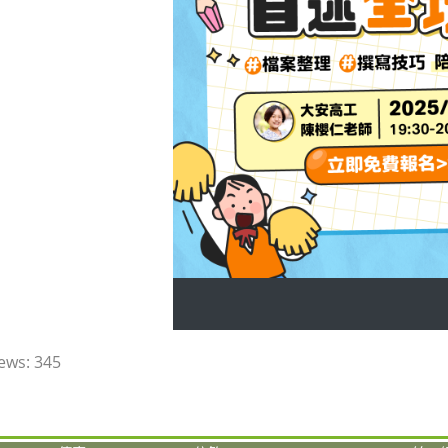
ews:
345