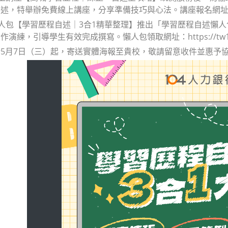
，特舉辦免費線上講座，分享準備技巧與心法。講座報名網址：https://
懶人包【學習歷程自述｜3合1精華整理】推出「學習歷程自述懶人
演練，引導學生有效完成撰寫。懶人包領取網址：https://tw104.ps
5月7日（三）起，寄送實體海報至貴校，敬請留意收件並惠予