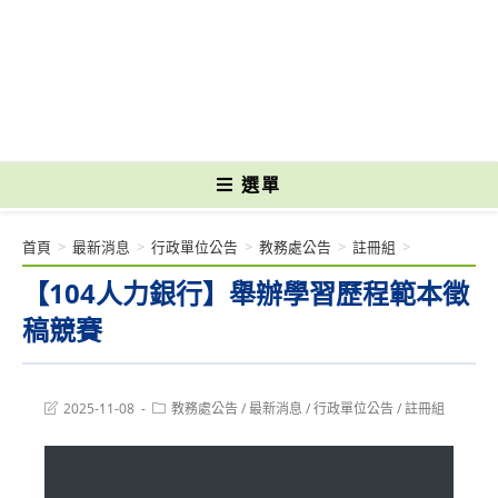
跳
轉
國立光復高級商工職業學校 National Kuangfu Commercial and Industrial
至
Vocational High School
主
要
內
容
選單
首頁
>
最新消息
>
行政單位公告
>
教務處公告
>
註冊組
>
【104人力銀行】舉辦學習歷程範本徵
稿競賽
Post
Post
2025-11-08
教務處公告
/
最新消息
/
行政單位公告
/
註冊組
last
category:
modified: