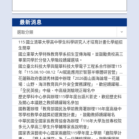
最新消息
最
選取分類
新
消
115 國立清華大學高中學生科學研究人才培育計畫化學組招
息
生簡章
國立東華大學特殊教育學系招生宣傳海報，並鼓勵貴校高三
畢業同學於分發入學階段踴躍選填。
國立臺北科技大學與龍華科技大學電子工程系合作辦理115
年「115.08.10~08.12「AI賦能應用於智慧半導體研習營」，
歡迎學生踴躍報名參加
花蓮縣政府委請秀林國中辦理「2026面山面海論壇－花蓮
場：山野、海洋教育與戶外安全實務課程」，歡迎踴躍報名
參加
「全民英檢」中級、中高級測驗現正報名中
歷史學科中心參與辦理115學年度台語片影史，歡迎歷史科
及關心本議題之教師踴躍報名參加
國教署辦理「教育部國民及學前教育署辦理116年度高級中
等學校教學卓越獎初選實施計畫」，鼓勵教師踴躍報名
中華民國全國家長教育協會為辦理「116年大學及技專校院
多元入學高三學生升學輔導家長說明會」
國家表演藝術中心國家兩廳院115學年度上學期「廳院學計
畫」—「職人大講堂」及「一日體驗課程」，鼓勵踴躍報名