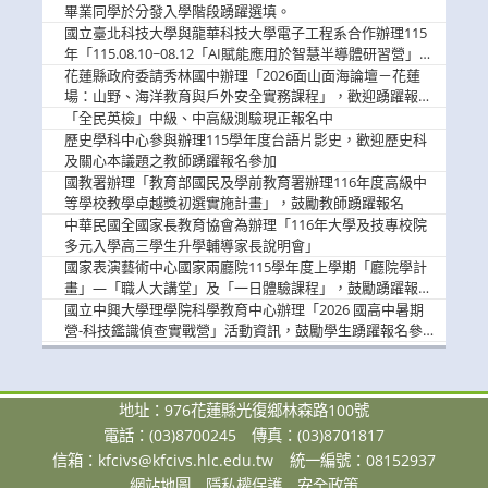
畢業同學於分發入學階段踴躍選填。
國立臺北科技大學與龍華科技大學電子工程系合作辦理115
年「115.08.10~08.12「AI賦能應用於智慧半導體研習營」，
歡迎學生踴躍報名參加
花蓮縣政府委請秀林國中辦理「2026面山面海論壇－花蓮
場：山野、海洋教育與戶外安全實務課程」，歡迎踴躍報名
參加
「全民英檢」中級、中高級測驗現正報名中
歷史學科中心參與辦理115學年度台語片影史，歡迎歷史科
及關心本議題之教師踴躍報名參加
國教署辦理「教育部國民及學前教育署辦理116年度高級中
等學校教學卓越獎初選實施計畫」，鼓勵教師踴躍報名
中華民國全國家長教育協會為辦理「116年大學及技專校院
多元入學高三學生升學輔導家長說明會」
國家表演藝術中心國家兩廳院115學年度上學期「廳院學計
畫」—「職人大講堂」及「一日體驗課程」，鼓勵踴躍報名
參與。
國立中興大學理學院科學教育中心辦理「2026 國高中暑期
營-科技鑑識偵查實戰營」活動資訊，鼓勵學生踴躍報名參
加。
地址：976花蓮縣光復鄉林森路100號
電話：(03)8700245
傳真：(03)8701817
信箱：
kfcivs@kfcivs.hlc.edu.tw
統一編號：08152937
網站地圖
隱私權保護
安全政策