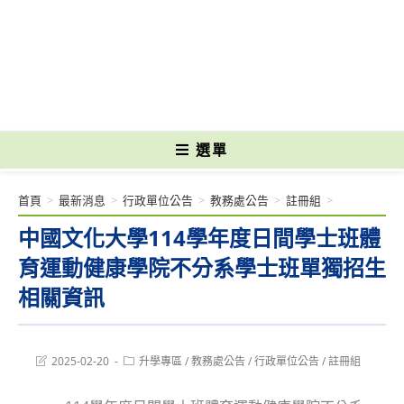
跳
轉
國立光復高級商工職業學校 National Kuangfu Commercial and Industrial
至
Vocational High School
主
要
內
容
選單
首頁
>
最新消息
>
行政單位公告
>
教務處公告
>
註冊組
>
中國文化大學114學年度日間學士班體
育運動健康學院不分系學士班單獨招生
相關資訊
Post
Post
2025-02-20
升學專區
/
教務處公告
/
行政單位公告
/
註冊組
last
category:
modified: