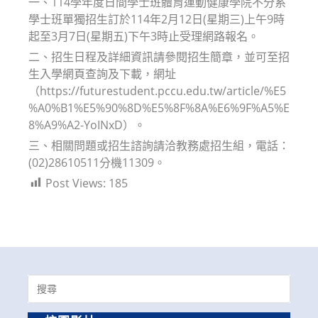
一、114學年度日間學士班體育運動健康學院不分系
學士班單獨招生訂於114年2月12日(星期三)上午9時
起至3月7日(星期五)下午3時止受理網路報名。
二、招生日程及詳細資訊請參閱招生簡章，並可至招
生入學網頁查詢及下載，網址
（https://futurestudent.pccu.edu.tw/article/%E5
%A0%B1%E5%90%8D%E5%8F%8A%E6%9F%A5%E
8%A9%A2-YoINxD）。
三、相關問題或招生諮詢請洽教務處招生組，電話：
(02)28610511分機11309。
Post Views:
185
Search
for: