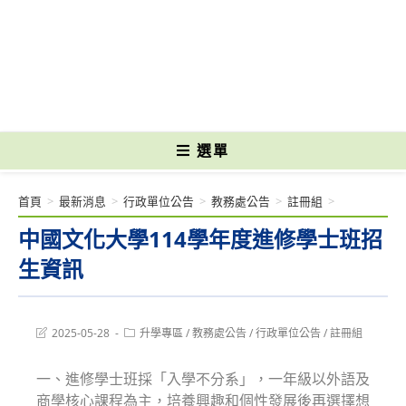
跳
轉
國立光復高級商工職業學校 National Kuangfu Commercial and Industrial
至
Vocational High School
主
要
內
容
選單
首頁
>
最新消息
>
行政單位公告
>
教務處公告
>
註冊組
>
中國文化大學114學年度進修學士班招
生資訊
Post
Post
2025-05-28
升學專區
/
教務處公告
/
行政單位公告
/
註冊組
last
category:
modified:
一、進修學士班採「入學不分系」，一年級以外語及
商學核心課程為主，培養興趣和個性發展後再選擇想