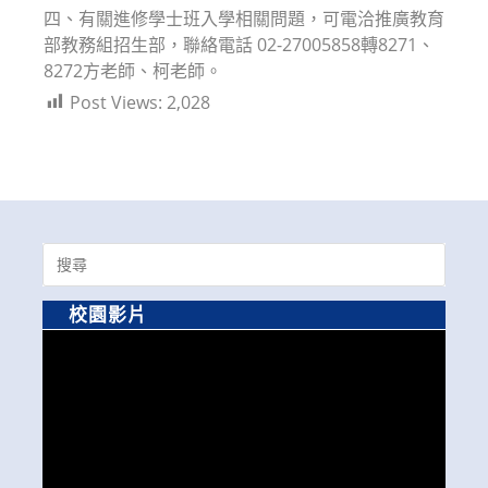
四、有關進修學士班入學相關問題，可電洽推廣教育
部教務組招生部，聯絡電話 02-27005858轉8271、
8272方老師、柯老師。
Post Views:
2,028
Search
for:
校園影片