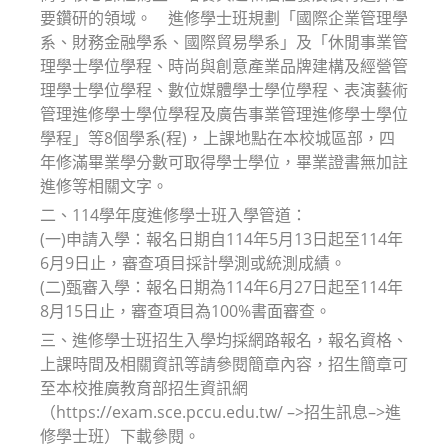
要鑽研的領域。 進修學士班規劃「國際企業管理學
系、財務金融學系、國際貿易學系」及「休閒事業管
理學士學位學程、時尚與創意產業品牌建構及經營管
理學士學位學程、數位媒體學士學位學程、表演藝術
管理進修學士學位學程及廣告事業管理進修學士學位
學程」等8個學系(程)，上課地點在本校城區部，四
年修滿畢業學分數可取得學士學位，畢業證書無加註
進修等相關文字。
二、114學年度進修學士班入學管道：
(一)申請入學：報名日期自114年5月13日起至114年
6月9日止，審查項目採計學測或統測成績。
(二)甄審入學：報名日期為114年6月27日起至114年
8月15日止，審查項目為100%書面審查。
三、進修學士班招生入學均採網路報名，報名資格、
上課時間及相關資訊等請參閱簡章內容，招生簡章可
至本校推廣教育部招生資訊網
（https://exam.sce.pccu.edu.tw/ –>招生訊息–>進
修學士班）下載參閱。