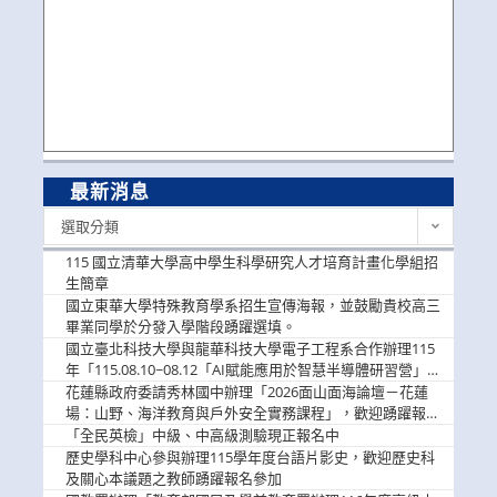
最新消息
最
選取分類
新
消
115 國立清華大學高中學生科學研究人才培育計畫化學組招
息
生簡章
國立東華大學特殊教育學系招生宣傳海報，並鼓勵貴校高三
畢業同學於分發入學階段踴躍選填。
國立臺北科技大學與龍華科技大學電子工程系合作辦理115
年「115.08.10~08.12「AI賦能應用於智慧半導體研習營」，
歡迎學生踴躍報名參加
花蓮縣政府委請秀林國中辦理「2026面山面海論壇－花蓮
場：山野、海洋教育與戶外安全實務課程」，歡迎踴躍報名
參加
「全民英檢」中級、中高級測驗現正報名中
歷史學科中心參與辦理115學年度台語片影史，歡迎歷史科
及關心本議題之教師踴躍報名參加