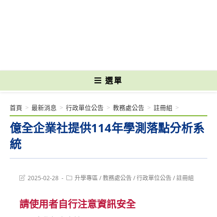
跳
轉
國立光復高級商工職業學校 National Kuangfu Commercial and Industrial
至
Vocational High School
主
要
內
容
選單
首頁
>
最新消息
>
行政單位公告
>
教務處公告
>
註冊組
>
億全企業社提供114年學測落點分析系
統
Post
Post
2025-02-28
升學專區
/
教務處公告
/
行政單位公告
/
註冊組
last
category:
modified:
請使用者自行注意資訊安全