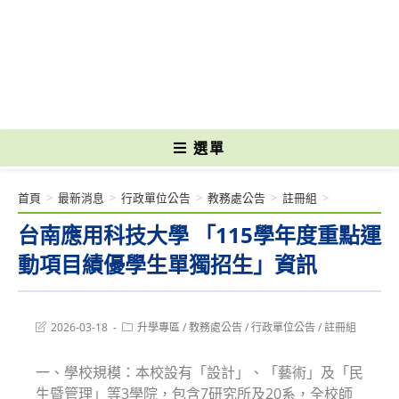
跳
轉
國立光復高級商工職業學校 National Kuangfu Commercial and Industrial
至
Vocational High School
主
要
內
容
選單
首頁
>
最新消息
>
行政單位公告
>
教務處公告
>
註冊組
>
台南應用科技大學 「115學年度重點運
動項目績優學生單獨招生」資訊
Post
Post
2026-03-18
升學專區
/
教務處公告
/
行政單位公告
/
註冊組
last
category:
modified:
一、學校規模：本校設有「設計」、「藝術」及「民
生暨管理」等3學院，包含7研究所及20系，全校師