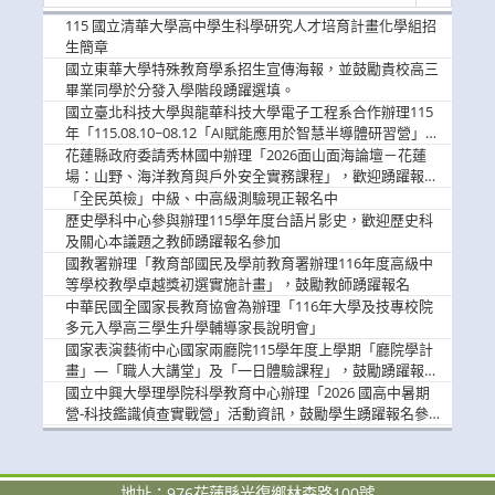
新
消
115 國立清華大學高中學生科學研究人才培育計畫化學組招
息
生簡章
國立東華大學特殊教育學系招生宣傳海報，並鼓勵貴校高三
畢業同學於分發入學階段踴躍選填。
國立臺北科技大學與龍華科技大學電子工程系合作辦理115
年「115.08.10~08.12「AI賦能應用於智慧半導體研習營」，
歡迎學生踴躍報名參加
花蓮縣政府委請秀林國中辦理「2026面山面海論壇－花蓮
場：山野、海洋教育與戶外安全實務課程」，歡迎踴躍報名
參加
「全民英檢」中級、中高級測驗現正報名中
歷史學科中心參與辦理115學年度台語片影史，歡迎歷史科
及關心本議題之教師踴躍報名參加
國教署辦理「教育部國民及學前教育署辦理116年度高級中
等學校教學卓越獎初選實施計畫」，鼓勵教師踴躍報名
中華民國全國家長教育協會為辦理「116年大學及技專校院
多元入學高三學生升學輔導家長說明會」
國家表演藝術中心國家兩廳院115學年度上學期「廳院學計
畫」—「職人大講堂」及「一日體驗課程」，鼓勵踴躍報名
參與。
國立中興大學理學院科學教育中心辦理「2026 國高中暑期
營-科技鑑識偵查實戰營」活動資訊，鼓勵學生踴躍報名參
加。
地址：976花蓮縣光復鄉林森路100號