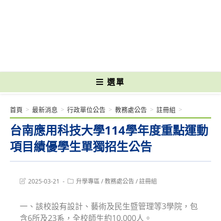
跳
轉
國立光復高級商工職業學校 National Kuangfu Commercial and Industrial
至
Vocational High School
主
要
內
容
選單
首頁
>
最新消息
>
行政單位公告
>
教務處公告
>
註冊組
>
台南應用科技大學114學年度重點運動
項目績優學生單獨招生公告
Post
Post
2025-03-21
升學專區
/
教務處公告
/
註冊組
last
category:
modified:
一、該校設有設計、藝術及民生暨管理等3學院，包
含6所及23系，全校師生約10,000人。