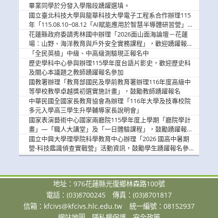
畢業同學於分發入學階段踴躍選填。
國立臺北科技大學與龍華科技大學電子工程系合作辦理115
年「115.08.10~08.12「AI賦能應用於智慧半導體研習營」，
歡迎學生踴躍報名參加
花蓮縣政府委請秀林國中辦理「2026面山面海論壇－花蓮
場：山野、海洋教育與戶外安全實務課程」，歡迎踴躍報名
參加
「全民英檢」中級、中高級測驗現正報名中
歷史學科中心參與辦理115學年度台語片影史，歡迎歷史科
及關心本議題之教師踴躍報名參加
國教署辦理「教育部國民及學前教育署辦理116年度高級中
等學校教學卓越獎初選實施計畫」，鼓勵教師踴躍報名
中華民國全國家長教育協會為辦理「116年大學及技專校院
多元入學高三學生升學輔導家長說明會」
國家表演藝術中心國家兩廳院115學年度上學期「廳院學計
畫」—「職人大講堂」及「一日體驗課程」，鼓勵踴躍報名
參與。
國立中興大學理學院科學教育中心辦理「2026 國高中暑期
營-科技鑑識偵查實戰營」活動資訊，鼓勵學生踴躍報名參
加。
地址：976花蓮縣光復鄉林森路100號
電話：(03)8700245
傳真：(03)8701817
信箱：
kfcivs@kfcivs.hlc.edu.tw
統一編號：08152937
網站地圖
隱私權保護
安全政策