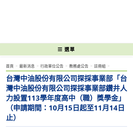
跳
轉
國立光復高級商工職業學校 National Kuangfu Commercial and Industrial
至
Vocational High School
主
要
內
容
選單
首頁
>
最新消息
>
行政單位公告
>
教務處公告
>
註冊組
>
台灣中油股份有限公司探採事業部「台
灣中油股份有限公司探採事業部鑽井人
力設置113學年度高中（職）獎學金」
（申請期間：10月15日起至11月14日
止）