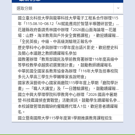
最
選取分類
新
消
國立臺北科技大學與龍華科技大學電子工程系合作辦理115
息
年「115.08.10~08.12「AI賦能應用於智慧半導體研習營」，
歡迎學生踴躍報名參加
花蓮縣政府委請秀林國中辦理「2026面山面海論壇－花蓮
場：山野、海洋教育與戶外安全實務課程」，歡迎踴躍報名
參加
「全民英檢」中級、中高級測驗現正報名中
歷史學科中心參與辦理115學年度台語片影史，歡迎歷史科
及關心本議題之教師踴躍報名參加
國教署辦理「教育部國民及學前教育署辦理116年度高級中
等學校教學卓越獎初選實施計畫」，鼓勵教師踴躍報名
中華民國全國家長教育協會為辦理「116年大學及技專校院
多元入學高三學生升學輔導家長說明會」
國家表演藝術中心國家兩廳院115學年度上學期「廳院學計
畫」—「職人大講堂」及「一日體驗課程」，鼓勵踴躍報名
參與。
國立中興大學理學院科學教育中心辦理「2026 國高中暑期
營-科技鑑識偵查實戰營」活動資訊，鼓勵學生踴躍報名參
加。
本校誠徵管理員職缺約僱職務代理人1位，歡迎意者踴躍報
名。
國立暨南國際大學115學年度第1學期推廣教育課程招生