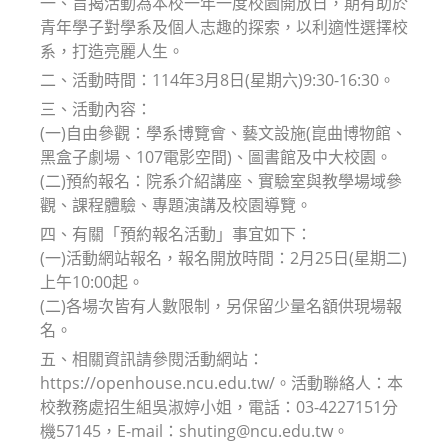
一、旨揭活動為本校一年一度校園開放日，期有助於
青年學子對學系及個人志趣的探索，以利適性選擇校
系，打造亮麗人生。
二、活動時間：114年3月8日(星期六)9:30-16:30。
三、活動內容：
(一)自由參觀：學系博覽會、藝文設施(崑曲博物館、
黑盒子劇場、107電影空間)、圖書館及中大校園。
(二)預約報名：院系介紹講座、實驗室與教學場域參
觀、課程體驗、專題演講及校園導覽。
四、有關「預約報名活動」事宜如下：
(一)活動網站報名，報名開放時間：2月25日(星期二)
上午10:00起。
(二)各場次皆有人數限制，另保留少量名額供現場報
名。
五、相關資訊請參閱活動網站：
https://openhouse.ncu.edu.tw/。活動聯絡人：本
校教務處招生組吳淑婷小姐，電話：03-4227151分
機57145，E-mail：shuting@ncu.edu.tw。