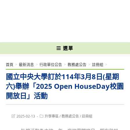
跳
轉
國立光復高級商工職業學校 National Kuangfu Commercial and Industrial
至
Vocational High School
主
要
內
容
選單
首頁
>
最新消息
>
行政單位公告
>
教務處公告
>
註冊組
>
國立中央大學訂於114年3月8日(星期
六)舉辦「2025 Open HouseDay校園
開放日」活動
Post
Post
2025-02-13
升學專區
/
教務處公告
/
註冊組
last
category:
modified: