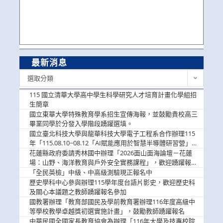
最新消息
最
選取分類
新
消
115 國立清華大學高中學生科學研究人才培育計畫化學組招
息
生簡章
國立東華大學特殊教育學系招生宣傳海報，並鼓勵貴校高三
畢業同學於分發入學階段踴躍選填。
國立臺北科技大學與龍華科技大學電子工程系合作辦理115
年「115.08.10~08.12「AI賦能應用於智慧半導體研習營」，
歡迎學生踴躍報名參加
花蓮縣政府委請秀林國中辦理「2026面山面海論壇－花蓮
場：山野、海洋教育與戶外安全實務課程」，歡迎踴躍報名
參加
「全民英檢」中級、中高級測驗現正報名中
歷史學科中心參與辦理115學年度台語片影史，歡迎歷史科
及關心本議題之教師踴躍報名參加
國教署辦理「教育部國民及學前教育署辦理116年度高級中
等學校教學卓越獎初選實施計畫」，鼓勵教師踴躍報名
中華民國全國家長教育協會為辦理「116年大學及技專校院