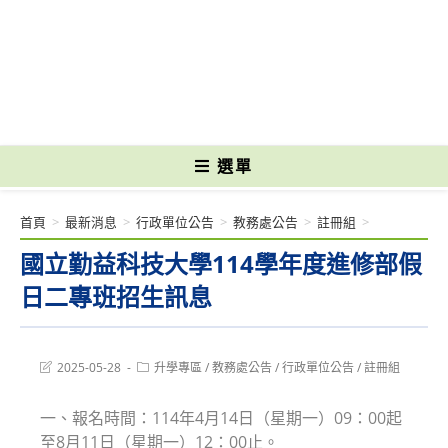
跳
轉
國立光復高級商工職業學校 National Kuangfu Commercial and Industrial
至
Vocational High School
主
要
內
容
選單
首頁
>
最新消息
>
行政單位公告
>
教務處公告
>
註冊組
>
國立勤益科技大學114學年度進修部假
日二專班招生訊息
Post
Post
2025-05-28
升學專區
/
教務處公告
/
行政單位公告
/
註冊組
last
category:
modified:
一、報名時間：114年4月14日（星期一）09：00起
至8月11日（星期一）12：00止。