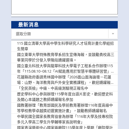
最新消息
最
選取分類
新
消
115 國立清華大學高中學生科學研究人才培育計畫化學組招
息
生簡章
國立東華大學特殊教育學系招生宣傳海報，並鼓勵貴校高三
畢業同學於分發入學階段踴躍選填。
國立臺北科技大學與龍華科技大學電子工程系合作辦理115
年「115.08.10~08.12「AI賦能應用於智慧半導體研習營」，
歡迎學生踴躍報名參加
花蓮縣政府委請秀林國中辦理「2026面山面海論壇－花蓮
場：山野、海洋教育與戶外安全實務課程」，歡迎踴躍報名
參加
「全民英檢」中級、中高級測驗現正報名中
歷史學科中心參與辦理115學年度台語片影史，歡迎歷史科
及關心本議題之教師踴躍報名參加
國教署辦理「教育部國民及學前教育署辦理116年度高級中
等學校教學卓越獎初選實施計畫」，鼓勵教師踴躍報名
中華民國全國家長教育協會為辦理「116年大學及技專校院
多元入學高三學生升學輔導家長說明會」
國家表演藝術中心國家兩廳院115學年度上學期「廳院學計