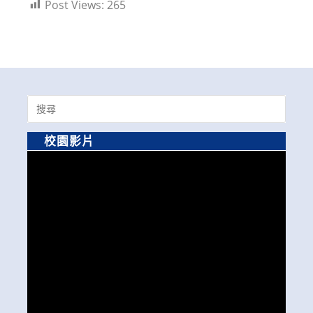
Post Views:
265
Search
for:
校園影片