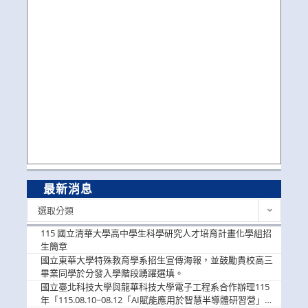
最新消息
最
選取分類
新
消
115 國立清華大學高中學生科學研究人才培育計畫化學組招
息
生簡章
國立東華大學特殊教育學系招生宣傳海報，並鼓勵貴校高三
畢業同學於分發入學階段踴躍選填。
國立臺北科技大學與龍華科技大學電子工程系合作辦理115
年「115.08.10~08.12「AI賦能應用於智慧半導體研習營」，