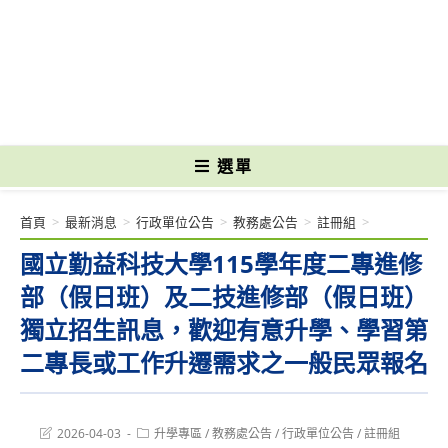
跳
轉
國立光復高級商工職業學校 National Kuangfu Commercial and Industrial
至
Vocational High School
主
要
內
容
選單
首頁
>
最新消息
>
行政單位公告
>
教務處公告
>
註冊組
>
國立勤益科技大學115學年度二專進修
部（假日班）及二技進修部（假日班）
獨立招生訊息，歡迎有意升學、學習第
二專長或工作升遷需求之一般民眾報名
Post
Post
2026-04-03
升學專區
/
教務處公告
/
行政單位公告
/
註冊組
last
category: