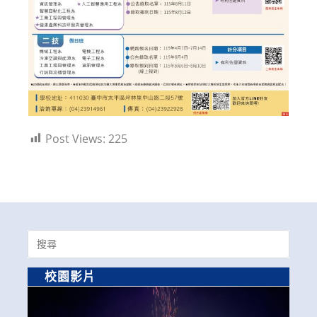
Post Views:
225
Search
for:
校園影片