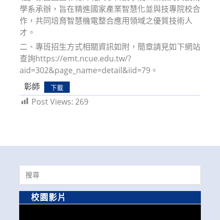
學系承辦，旨在精進國家產業智慧化並與技專院校合
作，共同培育智慧機電整合應用領域之優質技術人
才。
二、專班招生方式相關資訊如附，簡章請見如下網站
查詢https://emt.ncue.edu.tw/?
aid=302&page_name=detail&iid=79。
彰師
下載
Post Views:
269
Search
for:
校園影片