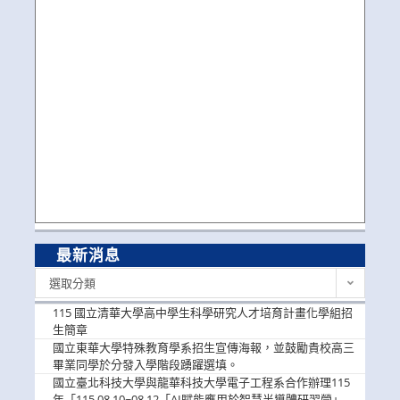
最新消息
最
選取分類
新
消
115 國立清華大學高中學生科學研究人才培育計畫化學組招
息
生簡章
國立東華大學特殊教育學系招生宣傳海報，並鼓勵貴校高三
畢業同學於分發入學階段踴躍選填。
國立臺北科技大學與龍華科技大學電子工程系合作辦理115
年「115.08.10~08.12「AI賦能應用於智慧半導體研習營」，