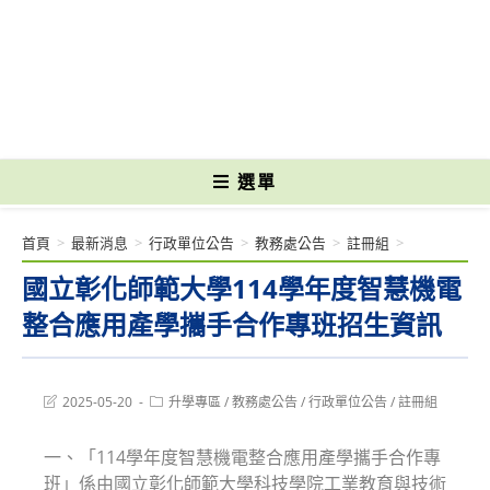
跳
轉
國立光復高級商工職業學校 National Kuangfu Commercial and Industrial
至
Vocational High School
主
要
內
容
選單
首頁
>
最新消息
>
行政單位公告
>
教務處公告
>
註冊組
>
國立彰化師範大學114學年度智慧機電
整合應用產學攜手合作專班招生資訊
Post
Post
2025-05-20
升學專區
/
教務處公告
/
行政單位公告
/
註冊組
last
category:
modified:
一、「114學年度智慧機電整合應用產學攜手合作專
班」係由國立彰化師範大學科技學院工業教育與技術