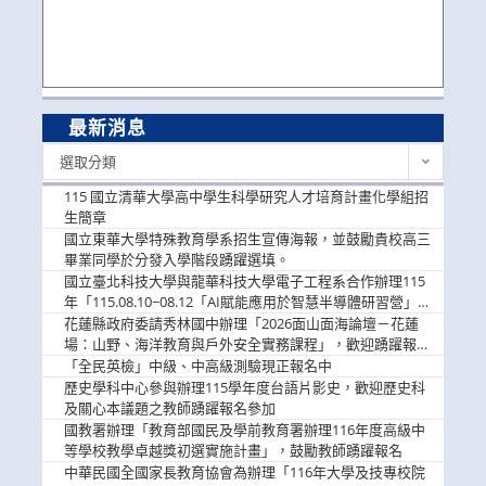
最新消息
最
選取分類
新
消
115 國立清華大學高中學生科學研究人才培育計畫化學組招
息
生簡章
國立東華大學特殊教育學系招生宣傳海報，並鼓勵貴校高三
畢業同學於分發入學階段踴躍選填。
國立臺北科技大學與龍華科技大學電子工程系合作辦理115
年「115.08.10~08.12「AI賦能應用於智慧半導體研習營」，
歡迎學生踴躍報名參加
花蓮縣政府委請秀林國中辦理「2026面山面海論壇－花蓮
場：山野、海洋教育與戶外安全實務課程」，歡迎踴躍報名
參加
「全民英檢」中級、中高級測驗現正報名中
歷史學科中心參與辦理115學年度台語片影史，歡迎歷史科
及關心本議題之教師踴躍報名參加
國教署辦理「教育部國民及學前教育署辦理116年度高級中
等學校教學卓越獎初選實施計畫」，鼓勵教師踴躍報名
中華民國全國家長教育協會為辦理「116年大學及技專校院