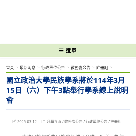
跳
轉
國立光復高級商工職業學校 National Kuangfu Commercial and Industrial
至
Vocational High School
主
要
內
容
選單
首頁
>
最新消息
>
行政單位公告
>
教務處公告
>
註冊組
>
國立政治大學民族學系將於114年3月
15日（六）下午3點舉行學系線上說明
會
Post
Post
2025-03-12
升學專區
/
教務處公告
/
行政單位公告
/
註冊組
last
category:
modified: