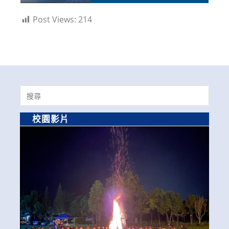
Post Views:
214
Search
for:
校園影片