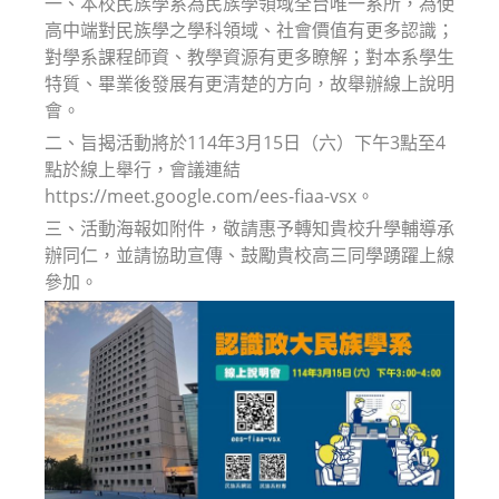
一、本校民族學系為民族學領域全台唯一系所，為使
高中端對民族學之學科領域、社會價值有更多認識；
對學系課程師資、教學資源有更多瞭解；對本系學生
特質、畢業後發展有更清楚的方向，故舉辦線上說明
會。
二、旨揭活動將於114年3月15日（六）下午3點至4
點於線上舉行，會議連結
https://meet.google.com/ees-fiaa-vsx。
三、活動海報如附件，敬請惠予轉知貴校升學輔導承
辦同仁，並請協助宣傳、鼓勵貴校高三同學踴躍上線
參加。