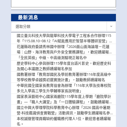
最新消息
最
選取分類
新
消
國立臺北科技大學與龍華科技大學電子工程系合作辦理115
息
年「115.08.10~08.12「AI賦能應用於智慧半導體研習營」，
歡迎學生踴躍報名參加
花蓮縣政府委請秀林國中辦理「2026面山面海論壇－花蓮
場：山野、海洋教育與戶外安全實務課程」，歡迎踴躍報名
參加
「全民英檢」中級、中高級測驗現正報名中
歷史學科中心參與辦理115學年度台語片影史，歡迎歷史科
及關心本議題之教師踴躍報名參加
國教署辦理「教育部國民及學前教育署辦理116年度高級中
等學校教學卓越獎初選實施計畫」，鼓勵教師踴躍報名
中華民國全國家長教育協會為辦理「116年大學及技專校院
多元入學高三學生升學輔導家長說明會」
國家表演藝術中心國家兩廳院115學年度上學期「廳院學計
畫」—「職人大講堂」及「一日體驗課程」，鼓勵踴躍報名
參與。
國立中興大學理學院科學教育中心辦理「2026 國高中暑期
營-科技鑑識偵查實戰營」活動資訊，鼓勵學生踴躍報名參
加。
本校誠徵管理員職缺約僱職務代理人1位，歡迎意者踴躍報
名。