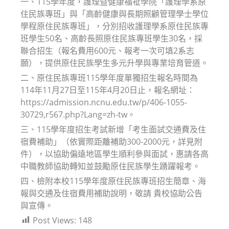
一、115學年度，護理暨健康福祉學院「護理學系原
住民族專班」與「高齡健康與長期照顧管理學士學位
學程原住民族專班」，分別招收護理學系原住民族專
班學生50名、高齡長照原住民族專班學生30名，採
聯合招生（報名費用600元、報考一次可填2系志
願），提供原住民族學生多元升學與專業培育管道。
二、原住民族專班115學年度單獨招生報名時間為
114年11月27日至115年4月20日止，報名網址：
https://admission.ncnu.edu.tw/p/406-1055-
30729,r567.php?Lang=zh-tw。
三、115學年度招生考試新增「考生面試交通費及住
宿費補助」（依實際距離補助300-2000元，詳見附
件），以協助偏遠地區學生順利參與面試，惠請各高
中職教師協助轉知並鼓勵原住民族學生踴躍報考。
四、檢附本校115學年度原住民族專班招生簡章、海
報與交通及住宿費用補助說明，敬請 貴校協助公告
與宣傳。
Post Views:
148