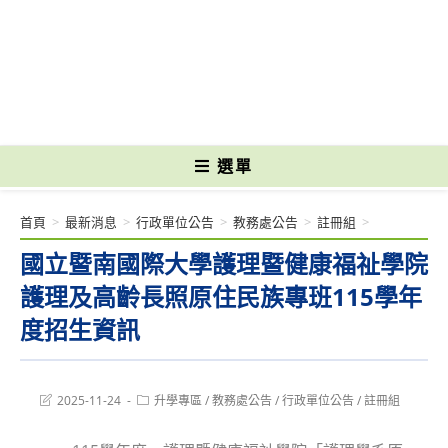
跳
轉
國立光復高級商工職業學校 National Kuangfu Commercial and Industrial
至
Vocational High School
主
要
內
容
選單
首頁
>
最新消息
>
行政單位公告
>
教務處公告
>
註冊組
>
國立暨南國際大學護理暨健康福祉學院
護理及高齡長照原住民族專班115學年
度招生資訊
Post
Post
2025-11-24
升學專區
/
教務處公告
/
行政單位公告
/
註冊組
last
category:
modified: