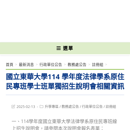
跳
轉
國立光復高級商工職業學校 National Kuangfu Commercial and Industrial
至
Vocational High School
主
要
內
容
選單
首頁
>
最新消息
>
行政單位公告
>
教務處公告
>
註冊組
>
國立東華大學114 學年度法律學系原住
民專班學士班單獨招生說明會相關資訊
Post
Post
2025-02-13
升學專區
/
教務處公告
/
行政單位公告
/
註冊組
last
category:
modified:
一、114學年度國立東華大學法律學系原住民專班線
上招生說明會，請參閱本次說明會報名表單：