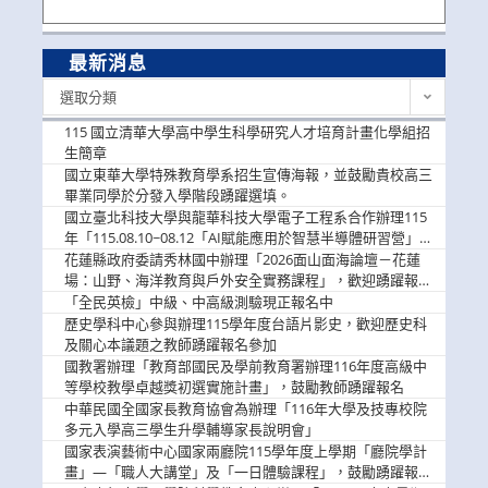
最新消息
最
選取分類
新
消
115 國立清華大學高中學生科學研究人才培育計畫化學組招
息
生簡章
國立東華大學特殊教育學系招生宣傳海報，並鼓勵貴校高三
畢業同學於分發入學階段踴躍選填。
國立臺北科技大學與龍華科技大學電子工程系合作辦理115
年「115.08.10~08.12「AI賦能應用於智慧半導體研習營」，
歡迎學生踴躍報名參加
花蓮縣政府委請秀林國中辦理「2026面山面海論壇－花蓮
場：山野、海洋教育與戶外安全實務課程」，歡迎踴躍報名
參加
「全民英檢」中級、中高級測驗現正報名中
歷史學科中心參與辦理115學年度台語片影史，歡迎歷史科
及關心本議題之教師踴躍報名參加
國教署辦理「教育部國民及學前教育署辦理116年度高級中
等學校教學卓越獎初選實施計畫」，鼓勵教師踴躍報名
中華民國全國家長教育協會為辦理「116年大學及技專校院
多元入學高三學生升學輔導家長說明會」
國家表演藝術中心國家兩廳院115學年度上學期「廳院學計
畫」—「職人大講堂」及「一日體驗課程」，鼓勵踴躍報名