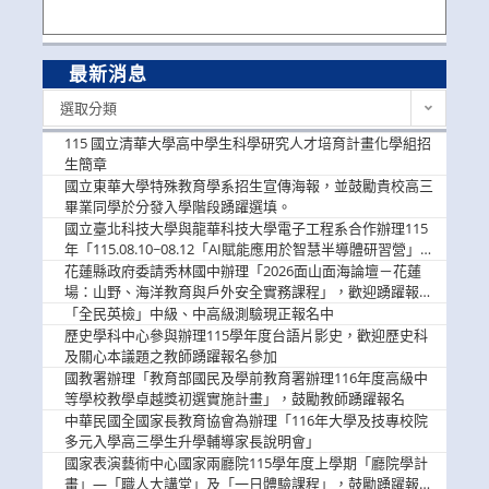
最新消息
最
選取分類
新
消
115 國立清華大學高中學生科學研究人才培育計畫化學組招
息
生簡章
國立東華大學特殊教育學系招生宣傳海報，並鼓勵貴校高三
畢業同學於分發入學階段踴躍選填。
國立臺北科技大學與龍華科技大學電子工程系合作辦理115
年「115.08.10~08.12「AI賦能應用於智慧半導體研習營」，
歡迎學生踴躍報名參加
花蓮縣政府委請秀林國中辦理「2026面山面海論壇－花蓮
場：山野、海洋教育與戶外安全實務課程」，歡迎踴躍報名
參加
「全民英檢」中級、中高級測驗現正報名中
歷史學科中心參與辦理115學年度台語片影史，歡迎歷史科
及關心本議題之教師踴躍報名參加
國教署辦理「教育部國民及學前教育署辦理116年度高級中
等學校教學卓越獎初選實施計畫」，鼓勵教師踴躍報名
中華民國全國家長教育協會為辦理「116年大學及技專校院
多元入學高三學生升學輔導家長說明會」
國家表演藝術中心國家兩廳院115學年度上學期「廳院學計
畫」—「職人大講堂」及「一日體驗課程」，鼓勵踴躍報名