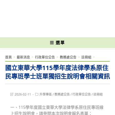
跳
轉
國立光復高級商工職業學校 National Kuangfu Commercial and Industrial
至
Vocational High School
主
要
內
容
選單
首頁
>
最新消息
>
行政單位公告
>
教務處公告
>
註冊組
>
國立東華大學115學年度法律學系原住
民專班學士班單獨招生說明會相關資訊
Post
Post
2026-02-11
升學專區
/
教務處公告
/
行政單位公告
/
註冊組
last
category:
modified:
一、115學年度國立東華大學法律學系原住民專班線
上招生說明會，請參閱本次說明會報名表單：