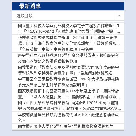
最新消息
最
選取分類
新
消
國立臺北科技大學與龍華科技大學電子工程系合作辦理115
息
年「115.08.10~08.12「AI賦能應用於智慧半導體研習營」，
歡迎學生踴躍報名參加
花蓮縣政府委請秀林國中辦理「2026面山面海論壇－花蓮
場：山野、海洋教育與戶外安全實務課程」，歡迎踴躍報名
參加
「全民英檢」中級、中高級測驗現正報名中
歷史學科中心參與辦理115學年度台語片影史，歡迎歷史科
及關心本議題之教師踴躍報名參加
國教署辦理「教育部國民及學前教育署辦理116年度高級中
等學校教學卓越獎初選實施計畫」，鼓勵教師踴躍報名
中華民國全國家長教育協會為辦理「116年大學及技專校院
多元入學高三學生升學輔導家長說明會」
國家表演藝術中心國家兩廳院115學年度上學期「廳院學計
畫」—「職人大講堂」及「一日體驗課程」，鼓勵踴躍報名
參與。
國立中興大學理學院科學教育中心辦理「2026 國高中暑期
營-科技鑑識偵查實戰營」活動資訊，鼓勵學生踴躍報名參
加。
本校誠徵管理員職缺約僱職務代理人1位，歡迎意者踴躍報
名。
國立暨南國際大學115學年度第1學期推廣教育課程招生