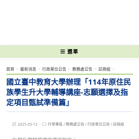
跳
轉
國立光復高級商工職業學校 National Kuangfu Commercial and Industrial
至
Vocational High School
主
要
內
容
選單
首頁
>
最新消息
>
行政單位公告
>
教務處公告
>
註冊組
>
國立臺中教育大學辦理「114年原住民
族學生升大學輔導講座-志願選擇及指
定項目甄試準備篇」
Post
Post
2025-03-12
升學專區
/
教務處公告
/
行政單位公告
/
註冊組
last
category:
modified: