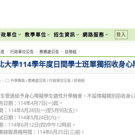
onal High School
行政單位
教學單位
招生資訊
網路服務
登入
消息
>
行政單位公告
>
教務處公告
>
註冊組
>
北大學114學年度日間學士班單獨招收身
Post
6
升學專區
/
教務處公告
/
行政單位公告
/
註冊組
category:
招生管道給予身心障礙學生適性升學機會，不設障礙類別招收身
告日期：114年4月7日(一)起。
間：114年4月28日(一)至5月9日(五)。
試日期：114年5月24日(六)。
期：114年6月12日(四)中午12時前。
棄錄取資格時間：114年6月25日(三)前。