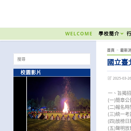
跳
轉
至
國立光復高級商工職業學校 National Kuangfu Commercial and Industrial Vocati
主
要
WELCOME
學校簡介
內
容
首頁
>
最新
Search
國立臺
for:
校園影片
Post
2025-03-2
last
modified:
一、旨揭
(一)簡章公
(二)報名時
(三)統一考
(四)放榜日
(五)聲明放