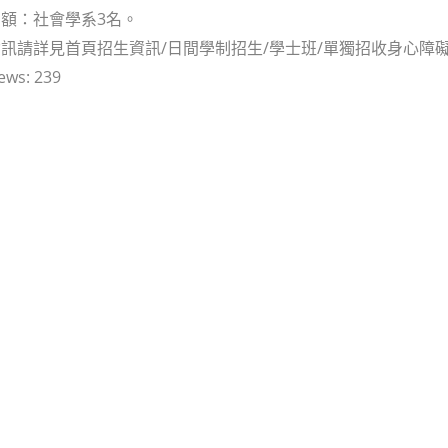
額：社會學系3名。
請詳見首頁招生資訊/日間學制招生/學士班/單獨招收身心障礙學生考試(https
ews:
239