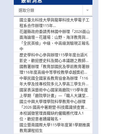
最新消息
最
選取分類
新
消
國立臺北科技大學與龍華科技大學電子工
息
程系合作辦理115年
「115.08.10~08.12「AI賦能應用於智慧半
花蓮縣政府委請秀林國中辦理「2026面山
導體研習營」，歡迎學生踴躍報名參加
面海論壇－花蓮場：山野、海洋教育與戶
外安全實務課程」，歡迎踴躍報名參加
「全民英檢」中級、中高級測驗現正報名
中
歷史學科中心參與辦理115學年度台語片
影史，歡迎歷史科及關心本議題之教師踴
躍報名參加
國教署辦理「教育部國民及學前教育署辦
理116年度高級中等學校教學卓越獎初選
實施計畫」，鼓勵教師踴躍報名
中華民國全國家長教育協會為辦理「116
年大學及技專校院多元入學高三學生升學
輔導家長說明會」
國家表演藝術中心國家兩廳院115學年度
上學期「廳院學計畫」—「職人大講堂」
及「一日體驗課程」，鼓勵踴躍報名參
國立中興大學理學院科學教育中心辦理
與。
「2026 國高中暑期營-科技鑑識偵查實戰
營」活動資訊，鼓勵學生踴躍報名參加。
本校誠徵管理員職缺約僱職務代理人1
位，歡迎意者踴躍報名。
國立暨南國際大學115學年度第1學期推廣
教育課程招生