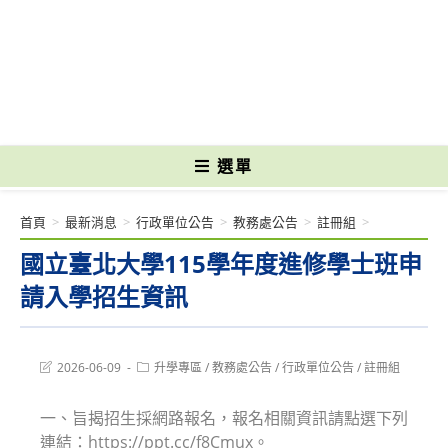
跳
轉
國立光復高級商工職業學校 National Kuangfu Commercial and Industrial
至
Vocational High School
主
要
內
容
選單
首頁
>
最新消息
>
行政單位公告
>
教務處公告
>
註冊組
>
國立臺北大學115學年度進修學士班申
請入學招生資訊
Post
Post
2026-06-09
升學專區
/
教務處公告
/
行政單位公告
/
註冊組
last
category:
modified:
一、旨揭招生採網路報名，報名相關資訊請點選下列
連結：https://ppt.cc/f8Cmux。