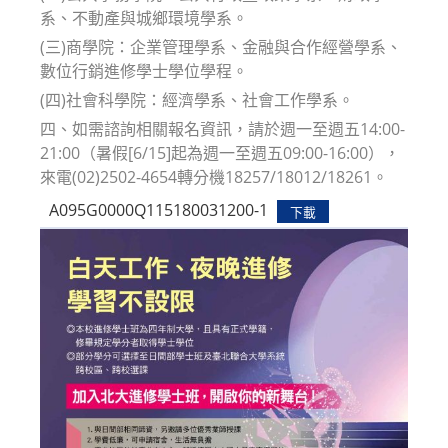
系、不動產與城鄉環境學系。
(三)商學院：企業管理學系、金融與合作經營學系、
數位行銷進修學士學位學程。
(四)社會科學院：經濟學系、社會工作學系。
四、如需諮詢相關報名資訊，請於週一至週五14:00-
21:00（暑假[6/15]起為週一至週五09:00-16:00），
來電(02)2502-4654轉分機18257/18012/18261。
A095G0000Q115180031200-1
下載