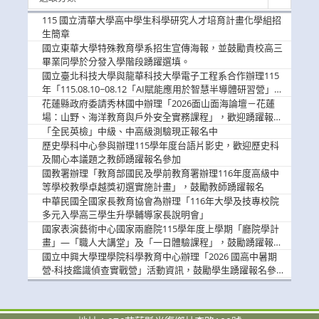
新
消
115 國立清華大學高中學生科學研究人才培育計畫化學組招
息
生簡章
國立東華大學特殊教育學系招生宣傳海報，並鼓勵貴校高三
畢業同學於分發入學階段踴躍選填。
國立臺北科技大學與龍華科技大學電子工程系合作辦理115
年「115.08.10~08.12「AI賦能應用於智慧半導體研習營」，
歡迎學生踴躍報名參加
花蓮縣政府委請秀林國中辦理「2026面山面海論壇－花蓮
場：山野、海洋教育與戶外安全實務課程」，歡迎踴躍報名
參加
「全民英檢」中級、中高級測驗現正報名中
歷史學科中心參與辦理115學年度台語片影史，歡迎歷史科
及關心本議題之教師踴躍報名參加
國教署辦理「教育部國民及學前教育署辦理116年度高級中
等學校教學卓越獎初選實施計畫」，鼓勵教師踴躍報名
中華民國全國家長教育協會為辦理「116年大學及技專校院
多元入學高三學生升學輔導家長說明會」
國家表演藝術中心國家兩廳院115學年度上學期「廳院學計
畫」—「職人大講堂」及「一日體驗課程」，鼓勵踴躍報名
參與。
國立中興大學理學院科學教育中心辦理「2026 國高中暑期
營-科技鑑識偵查實戰營」活動資訊，鼓勵學生踴躍報名參
加。