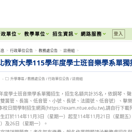
onal High School
行政單位
教學單位
招生資訊
網路服務
登入
消息
>
行政單位公告
>
教務處公告
>
註冊組
>
北教育大學115學年度學士班音樂學系單獨
Post
1
升學專區
/
教務處公告
/
行政單位公告
/
註冊組
category:
學年度學士班音樂學系單獨招生，招生名額共計35名，依鋼琴、
雙簧管、長笛、低音管、小號、長號、法國號、低音號）、擊樂及
日間學制招生網頁(https://exam.ntue.edu.tw),請自行下
生訂於114年11月3日（星期一）起至114年11月21日（星期
）及26日（星期一）。
宜請詳閲簡章；考生如有繳費、報名作業問題請洽教務處招生與宣