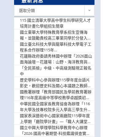
最新消息
最
選取分類
新
消
115 國立清華大學高中學生科學研究人才
息
培育計畫化學組招生簡章
國立東華大學特殊教育學系招生宣傳海
報，並鼓勵貴校高三畢業同學於分發入學
階段踴躍選填。
國立臺北科技大學與龍華科技大學電子工
程系合作辦理115年
「115.08.10~08.12「AI賦能應用於智慧半
花蓮縣政府委請秀林國中辦理「2026面山
導體研習營」，歡迎學生踴躍報名參加
面海論壇－花蓮場：山野、海洋教育與戶
外安全實務課程」，歡迎踴躍報名參加
「全民英檢」中級、中高級測驗現正報名
中
歷史學科中心參與辦理115學年度台語片
影史，歡迎歷史科及關心本議題之教師踴
躍報名參加
國教署辦理「教育部國民及學前教育署辦
理116年度高級中等學校教學卓越獎初選
實施計畫」，鼓勵教師踴躍報名
中華民國全國家長教育協會為辦理「116
年大學及技專校院多元入學高三學生升學
輔導家長說明會」
國家表演藝術中心國家兩廳院115學年度
上學期「廳院學計畫」—「職人大講堂」
及「一日體驗課程」，鼓勵踴躍報名參
國立中興大學理學院科學教育中心辦理
與。
「2026 國高中暑期營-科技鑑識偵查實戰