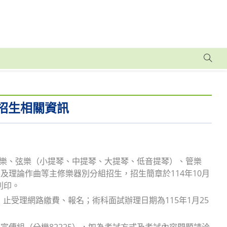
招生相關資訊
聲樂、弦樂（小提琴、中提琴、大提琴、低音提琴）、管樂
理論作曲等主修樂器別分組招生，招生簡章於114年10月
載列印。
五）止受理網路繳費、報名；術科面試辦理日期為115年1月25
傳組（分機82225），如為考試方式及考試內容問題請洽