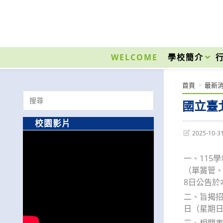
跳
轉
至
國立光復高級商工職業學校 National Kuangfu Commercial and Industrial Vocati
主
要
WELCOME
學校簡介
內
容
首頁
>
最新
Search
國立臺
for:
校園影片
Post
2025-10-3
last
modified:
一、115
（單簧管、
8日公告於本校
二、旨揭招
日（星期日
三、相關事