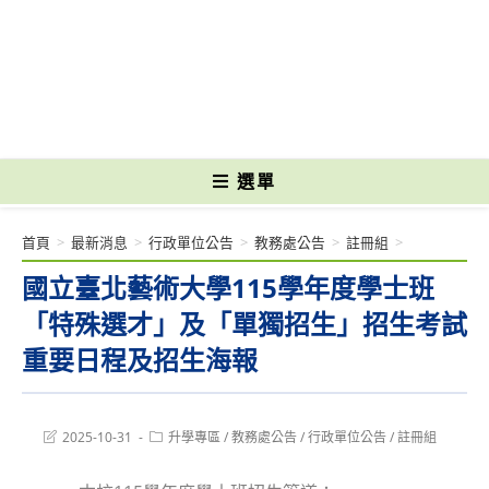
跳
轉
國立光復高級商工職業學校 National Kuangfu Commercial and Industrial
至
Vocational High School
主
要
內
容
選單
首頁
>
最新消息
>
行政單位公告
>
教務處公告
>
註冊組
>
國立臺北藝術大學115學年度學士班
「特殊選才」及「單獨招生」招生考試
重要日程及招生海報
Post
Post
2025-10-31
升學專區
/
教務處公告
/
行政單位公告
/
註冊組
last
category:
modified: