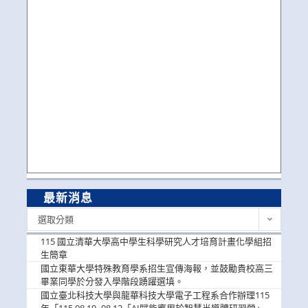
最新消息
最
選取分類
新
消
115 國立清華大學高中學生科學研究人才培育計畫化學組招
息
生簡章
國立東華大學特殊教育學系招生宣傳海報，並鼓勵貴校高三
畢業同學於分發入學階段踴躍選填。
國立臺北科技大學與龍華科技大學電子工程系合作辦理115