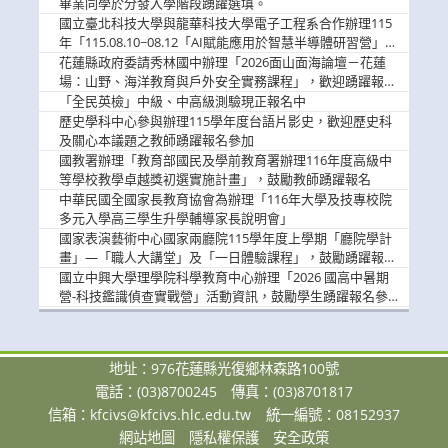
畢業同學於分發入學階段踴躍選填。
國立臺北科技大學與龍華科技大學電子工程系合作辦理115
年「115.08.10~08.12「AI賦能應用於智慧半導體研習營」，
歡迎學生踴躍報名參加
花蓮縣政府委請秀林國中辦理「2026面山面海論壇－花蓮
場：山野、海洋教育與戶外安全實務課程」，歡迎踴躍報名
參加
「全民英檢」中級、中高級測驗現正報名中
歷史學科中心參與辦理115學年度台語片影史，歡迎歷史科
及關心本議題之教師踴躍報名參加
國教署辦理「教育部國民及學前教育署辦理116年度高級中
等學校教學卓越獎初選實施計畫」，鼓勵教師踴躍報名
中華民國全國家長教育協會為辦理「116年大學及技專校院
多元入學高三學生升學輔導家長說明會」
國家表演藝術中心國家兩廳院115學年度上學期「廳院學計
畫」—「職人大講堂」及「一日體驗課程」，鼓勵踴躍報名
參與。
國立中興大學理學院科學教育中心辦理「2026 國高中暑期
營-科技鑑識偵查實戰營」活動資訊，鼓勵學生踴躍報名參
加。
地址：976花蓮縣光復鄉林森路100號
電話：(03)8700245
傳真：(03)8701817
信箱：
kfcivs@kfcivs.hlc.edu.tw
統一編號：08152937
網站地圖
隱私權保護
安全政策