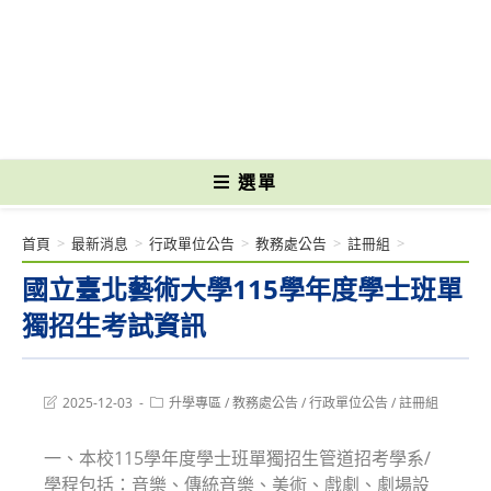
跳
轉
國立光復高級商工職業學校 National Kuangfu Commercial and Industrial
至
Vocational High School
主
要
內
容
選單
首頁
>
最新消息
>
行政單位公告
>
教務處公告
>
註冊組
>
國立臺北藝術大學115學年度學士班單
獨招生考試資訊
Post
Post
2025-12-03
升學專區
/
教務處公告
/
行政單位公告
/
註冊組
last
category:
modified:
一、本校115學年度學士班單獨招生管道招考學系/
學程包括：音樂、傳統音樂、美術、戲劇、劇場設