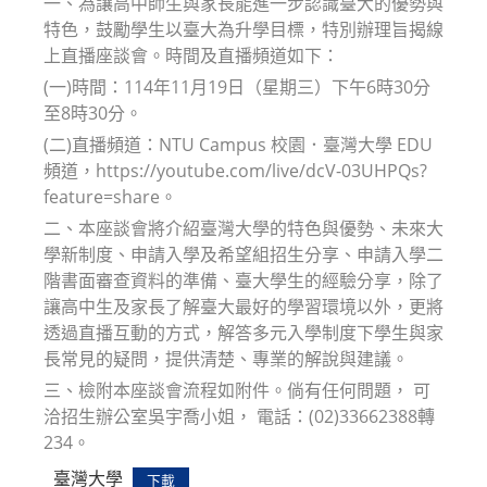
一、為讓高中師生與家長能進一步認識臺大的優勢與
特色，鼓勵學生以臺大為升學目標，特別辦理旨揭線
上直播座談會。時間及直播頻道如下：
(一)時間：114年11月19日（星期三）下午6時30分
至8時30分。
(二)直播頻道：NTU Campus 校園．臺灣大學 EDU
頻道，https://youtube.com/live/dcV-03UHPQs?
feature=share。
二、本座談會將介紹臺灣大學的特色與優勢、未來大
學新制度、申請入學及希望組招生分享、申請入學二
階書面審查資料的準備、臺大學生的經驗分享，除了
讓高中生及家長了解臺大最好的學習環境以外，更將
透過直播互動的方式，解答多元入學制度下學生與家
長常見的疑問，提供清楚、專業的解說與建議。
三、檢附本座談會流程如附件。倘有任何問題， 可
洽招生辦公室吳宇喬小姐， 電話：(02)33662388轉
234。
臺灣大學
下載