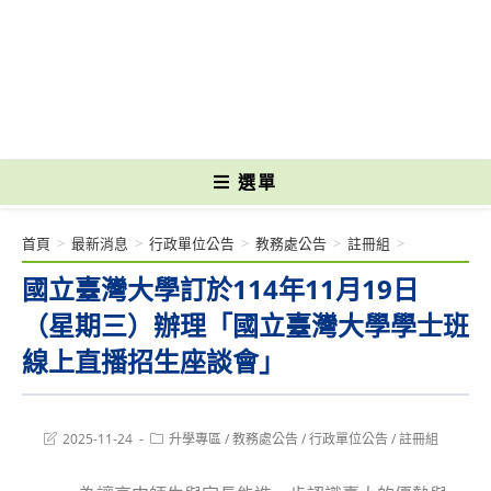
跳
轉
國立光復高級商工職業學校 National Kuangfu Commercial and Industrial
至
Vocational High School
主
要
內
容
選單
首頁
>
最新消息
>
行政單位公告
>
教務處公告
>
註冊組
>
國立臺灣大學訂於114年11月19日
（星期三）辦理「國立臺灣大學學士班
線上直播招生座談會」
Post
Post
2025-11-24
升學專區
/
教務處公告
/
行政單位公告
/
註冊組
last
category:
modified: