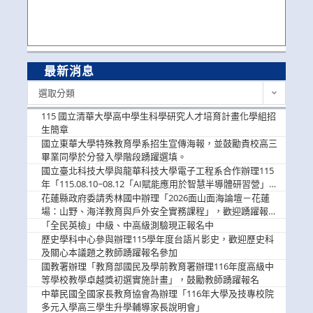
最新消息
最
選取分類
新
消
115 國立清華大學高中學生科學研究人才培育計畫化學組招
息
生簡章
國立東華大學特殊教育學系招生宣傳海報，並鼓勵貴校高三
畢業同學於分發入學階段踴躍選填。
國立臺北科技大學與龍華科技大學電子工程系合作辦理115
年「115.08.10~08.12「AI賦能應用於智慧半導體研習營」，
歡迎學生踴躍報名參加
花蓮縣政府委請秀林國中辦理「2026面山面海論壇－花蓮
場：山野、海洋教育與戶外安全實務課程」，歡迎踴躍報名
參加
「全民英檢」中級、中高級測驗現正報名中
歷史學科中心參與辦理115學年度台語片影史，歡迎歷史科
及關心本議題之教師踴躍報名參加
國教署辦理「教育部國民及學前教育署辦理116年度高級中
等學校教學卓越獎初選實施計畫」，鼓勵教師踴躍報名
中華民國全國家長教育協會為辦理「116年大學及技專校院
多元入學高三學生升學輔導家長說明會」