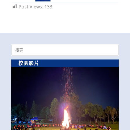
Post Views:
133
Search
for:
校園影片