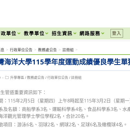
onal High School
行政單位
教學單位
招生資訊
網路服務
登入
消息
>
行政單位公告
>
教務處公告
>
註冊組
>
灣海洋大學115學年度運動成績優良學生單
Post
9
升學專區
/
教務處公告
/
行政單位公告
/
註冊組
category:
招生管道重要資訊如下：
時間：115年2月5日（星期四）上午8時起至115年3月2日（星
學系及名額：商船學系3名、運輸科學系4名、食品科學系3名、
海洋觀光管理學士學位學程2名，合計20名。
運動項目：游泳6名、羽球2名、網球2名、足球6名及橄欖球4名。