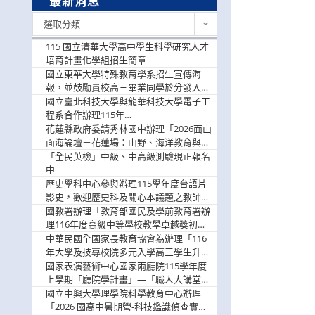
最新消息
最
選取分類
新
消
115 國立清華大學高中學生科學研究人才
息
培育計畫化學組招生簡章
國立東華大學特殊教育學系招生宣傳海
報，並鼓勵貴校高三畢業同學於分發入學
階段踴躍選填。
國立臺北科技大學與龍華科技大學電子工
程系合作辦理115年
「115.08.10~08.12「AI賦能應用於智慧半
花蓮縣政府委請秀林國中辦理「2026面山
導體研習營」，歡迎學生踴躍報名參加
面海論壇－花蓮場：山野、海洋教育與戶
外安全實務課程」，歡迎踴躍報名參加
「全民英檢」中級、中高級測驗現正報名
中
歷史學科中心參與辦理115學年度台語片
影史，歡迎歷史科及關心本議題之教師踴
躍報名參加
國教署辦理「教育部國民及學前教育署辦
理116年度高級中等學校教學卓越獎初選
實施計畫」，鼓勵教師踴躍報名
中華民國全國家長教育協會為辦理「116
年大學及技專校院多元入學高三學生升學
輔導家長說明會」
國家表演藝術中心國家兩廳院115學年度
上學期「廳院學計畫」—「職人大講堂」
及「一日體驗課程」，鼓勵踴躍報名參
國立中興大學理學院科學教育中心辦理
與。
「2026 國高中暑期營-科技鑑識偵查實戰