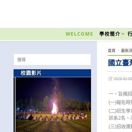
跳
轉
至
國立光復高級商工職業學校 National Kuangfu Commercial and Industrial Vocati
主
要
WELCOME
學校簡介
內
容
首頁
>
最新
Search
國立臺
for:
校園影片
Post
2026-02-0
last
modified:
一、旨揭
(一)報名
(二)招生
訊系2名、
(三)招收