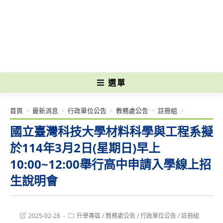
跳
轉
國立光復高級商工職業學校 National Kuangfu Commercial and Industrial
至
Vocational High School
主
要
內
容
選單
首頁
>
最新消息
>
行政單位公告
>
教務處公告
>
註冊組
>
國立臺灣科技大學材料科學與工程系擬
於114年3月2日(星期日)早上
10:00~12:00舉行高中申請入學線上招
生說明會
Post
Post
2025-02-28
升學專區
/
教務處公告
/
行政單位公告
/
註冊組
last
category: