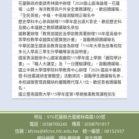
歡迎學生踴躍報名參加
花蓮縣政府委請秀林國中辦理「2026面山面海論壇－花蓮
場：山野、海洋教育與戶外安全實務課程」，歡迎踴躍報名
參加
「全民英檢」中級、中高級測驗現正報名中
歷史學科中心參與辦理115學年度台語片影史，歡迎歷史科
及關心本議題之教師踴躍報名參加
國教署辦理「教育部國民及學前教育署辦理116年度高級中
等學校教學卓越獎初選實施計畫」，鼓勵教師踴躍報名
中華民國全國家長教育協會為辦理「116年大學及技專校院
多元入學高三學生升學輔導家長說明會」
國家表演藝術中心國家兩廳院115學年度上學期「廳院學計
畫」—「職人大講堂」及「一日體驗課程」，鼓勵踴躍報名
參與。
國立中興大學理學院科學教育中心辦理「2026 國高中暑期
營-科技鑑識偵查實戰營」活動資訊，鼓勵學生踴躍報名參
加。
本校誠徵管理員職缺約僱職務代理人1位，歡迎意者踴躍報
名。
國立暨南國際大學115學年度第1學期推廣教育課程招生
地址：976花蓮縣光復鄉林森路100號
電話：(03)8700245
傳真：(03)8701817
信箱：
kfcivs@kfcivs.hlc.edu.tw
統一編號：08152937
網站地圖
隱私權保護
安全政策