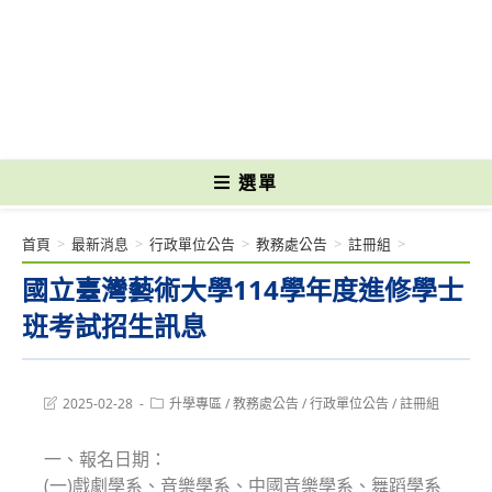
跳
轉
國立光復高級商工職業學校 National Kuangfu Commercial and Industrial
至
Vocational High School
主
要
內
容
選單
首頁
>
最新消息
>
行政單位公告
>
教務處公告
>
註冊組
>
國立臺灣藝術大學114學年度進修學士
班考試招生訊息
Post
Post
2025-02-28
升學專區
/
教務處公告
/
行政單位公告
/
註冊組
last
category:
modified:
一、報名日期：
(一)戲劇學系、音樂學系、中國音樂學系、舞蹈學系