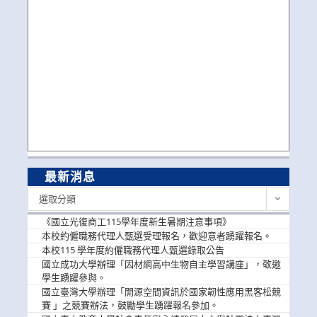
最新消息
最
選取分類
新
消
《國立光復商工115學年度新生暑期注意事項》
息
本校約僱職務代理人甄選受理報名，歡迎意者踴躍報名。
本校115 學年度約僱職務代理人甄選錄取公告
國立成功大學辦理「因材網高中生物自主學習講座」，敬邀
學生踴躍參與。
國立臺灣大學辦理「開源空間資訊於國家韌性應用黑客松競
賽 」之競賽辦法，鼓勵學生踴躍報名參加。