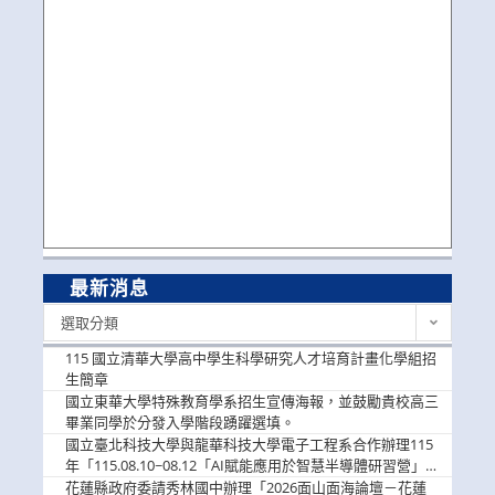
最新消息
最
選取分類
新
消
115 國立清華大學高中學生科學研究人才培育計畫化學組招
息
生簡章
國立東華大學特殊教育學系招生宣傳海報，並鼓勵貴校高三
畢業同學於分發入學階段踴躍選填。
國立臺北科技大學與龍華科技大學電子工程系合作辦理115
年「115.08.10~08.12「AI賦能應用於智慧半導體研習營」，
歡迎學生踴躍報名參加
花蓮縣政府委請秀林國中辦理「2026面山面海論壇－花蓮