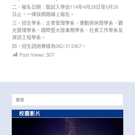
二、報名日期：甄試入學自114年4月28日至6月26
日止，一律採網路線上報名。
三、招生學系：企業管理學系、運動與休閒學系、觀
光管理學系、國際暨大陸事務學系、社會工作學系及
資訊工程學系。
四、招生諮詢專線為082-313367。
Post Views:
307
Search
for:
校園影片