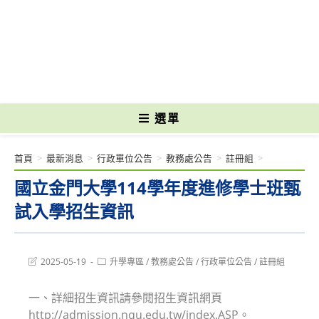
跳
轉
國立光復高級商工職業學校 National Kuangfu Commercial and Industrial
至
Vocational High School
主
要
內
容
選單
首頁
>
最新消息
>
行政單位公告
>
教務處公告
>
註冊組
>
國立金門大學114學年度進修學士班甄
試入學招生資訊
Post
Post
2025-05-19
升學專區
/
教務處公告
/
行政單位公告
/
註冊組
last
category:
modified:
一、詳細招生資訊請參閱招生資訊網頁
http://admission.nqu.edu.tw/index.ASP。