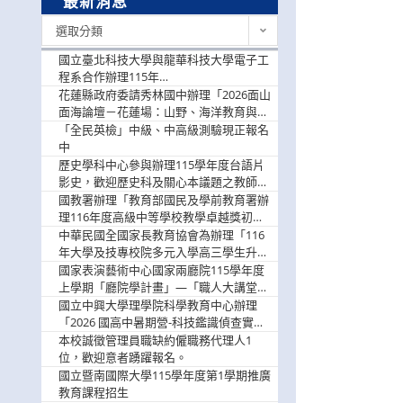
最新消息
最
選取分類
新
消
國立臺北科技大學與龍華科技大學電子工
息
程系合作辦理115年
「115.08.10~08.12「AI賦能應用於智慧半
花蓮縣政府委請秀林國中辦理「2026面山
導體研習營」，歡迎學生踴躍報名參加
面海論壇－花蓮場：山野、海洋教育與戶
外安全實務課程」，歡迎踴躍報名參加
「全民英檢」中級、中高級測驗現正報名
中
歷史學科中心參與辦理115學年度台語片
影史，歡迎歷史科及關心本議題之教師踴
躍報名參加
國教署辦理「教育部國民及學前教育署辦
理116年度高級中等學校教學卓越獎初選
實施計畫」，鼓勵教師踴躍報名
中華民國全國家長教育協會為辦理「116
年大學及技專校院多元入學高三學生升學
輔導家長說明會」
國家表演藝術中心國家兩廳院115學年度
上學期「廳院學計畫」—「職人大講堂」
及「一日體驗課程」，鼓勵踴躍報名參
國立中興大學理學院科學教育中心辦理
與。
「2026 國高中暑期營-科技鑑識偵查實戰
營」活動資訊，鼓勵學生踴躍報名參加。
本校誠徵管理員職缺約僱職務代理人1
位，歡迎意者踴躍報名。
國立暨南國際大學115學年度第1學期推廣
教育課程招生