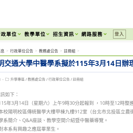
onal High School
行政單位
教學單位
招生資訊
網路服務
登入
消息
>
行政單位公告
>
教務處公告
>
註冊組
>
交通大學中醫學系擬於115年3月14日辦理「2
Post
3
升學專區
/
教務處公告
/
行政單位公告
/
註冊組
category:
資訊如下：
115年3月14日（星期六）上午9時30分起報到 ，10時至12時整
：本校陽明校區傳統醫學大樓甲棟九樓912室（台北市北投區立農街
：學系簡介、Q&A座談、教學空間介紹暨中醫藥導覽。
：對本系有興趣之應屆畢業生。