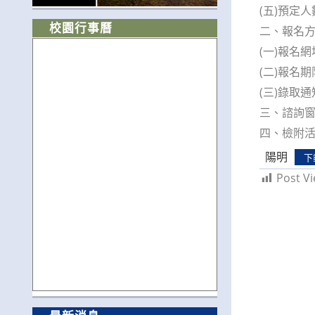
(五)預定人
校園行事曆
二、報名
(一)報名網址：
(二)報名期
(三)錄取
三、諮詢窗口：
四、檢附
陽明
下
Post Vi