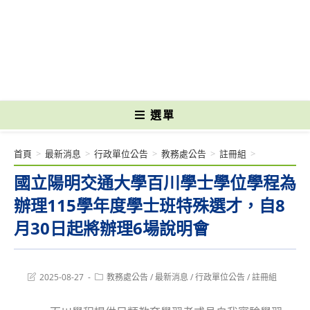
跳
轉
國立光復高級商工職業學校 National Kuangfu Commercial and Industrial
至
Vocational High School
主
要
內
容
選單
首頁
>
最新消息
>
行政單位公告
>
教務處公告
>
註冊組
>
國立陽明交通大學百川學士學位學程為
辦理115學年度學士班特殊選才，自8
月30日起將辦理6場說明會
Post
Post
2025-08-27
教務處公告
/
最新消息
/
行政單位公告
/
註冊組
last
category:
modified: