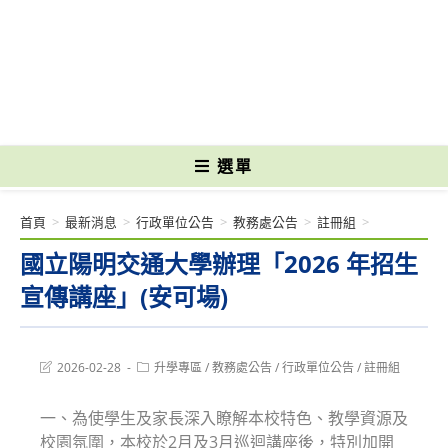
跳
轉
國立光復高級商工職業學校 National Kuangfu Commercial and Industrial
至
Vocational High School
主
要
內
容
選單
首頁
>
最新消息
>
行政單位公告
>
教務處公告
>
註冊組
>
國立陽明交通大學辦理「2026 年招生
宣傳講座」(安可場)
Post
Post
2026-02-28
升學專區
/
教務處公告
/
行政單位公告
/
註冊組
last
category:
modified:
一、為使學生及家長深入瞭解本校特色、教學資源及
校園氛圍，本校於2月及3月巡迴講座後，特別加開