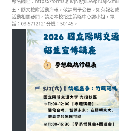
報名網址：https://forms.gle/jNggkEvwpr3ajP2m8
五、隨文檢附活動海報，敬請惠予公告。如有報名或
活動相關疑問，請洽本校招生策略中心譚小姐，電
話：03-5712121分機：50145。