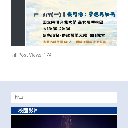
Post Views:
174
Search
for:
校園影片