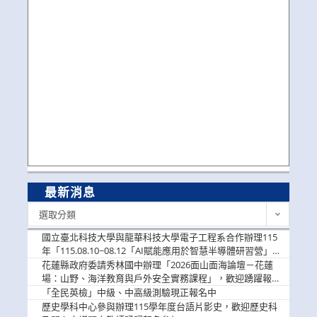
最新消息
最
選取分類
新
消
國立臺北科技大學與龍華科技大學電子工程系合作辦理115
息
年「115.08.10~08.12「AI賦能應用於智慧半導體研習營」，
歡迎學生踴躍報名參加
花蓮縣政府委請秀林國中辦理「2026面山面海論壇－花蓮
場：山野、海洋教育與戶外安全實務課程」，歡迎踴躍報名
參加
「全民英檢」中級、中高級測驗現正報名中
歷史學科中心參與辦理115學年度台語片影史，歡迎歷史科