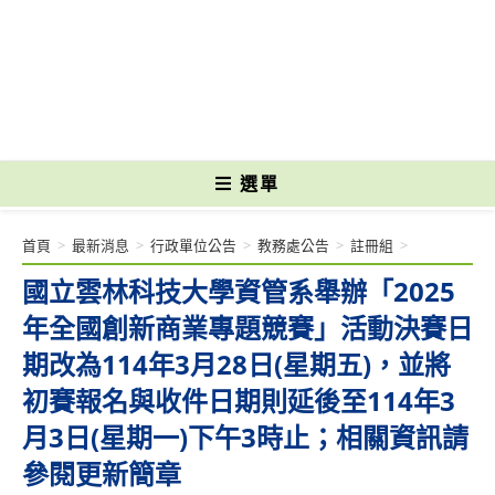
跳
轉
國立光復高級商工職業學校 National Kuangfu Commercial and Industrial
至
Vocational High School
主
要
內
容
選單
首頁
>
最新消息
>
行政單位公告
>
教務處公告
>
註冊組
>
國立雲林科技大學資管系舉辦「2025
年全國創新商業專題競賽」活動決賽日
期改為114年3月28日(星期五)，並將
初賽報名與收件日期則延後至114年3
月3日(星期一)下午3時止；相關資訊請
參閱更新簡章