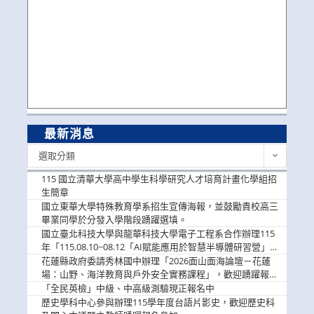
最新消息
最
選取分類
新
消
115 國立清華大學高中學生科學研究人才培育計畫化學組招
息
生簡章
國立東華大學特殊教育學系招生宣傳海報，並鼓勵貴校高三
畢業同學於分發入學階段踴躍選填。
國立臺北科技大學與龍華科技大學電子工程系合作辦理115
年「115.08.10~08.12「AI賦能應用於智慧半導體研習營」，
歡迎學生踴躍報名參加
花蓮縣政府委請秀林國中辦理「2026面山面海論壇－花蓮
場：山野、海洋教育與戶外安全實務課程」，歡迎踴躍報名
參加
「全民英檢」中級、中高級測驗現正報名中
歷史學科中心參與辦理115學年度台語片影史，歡迎歷史科