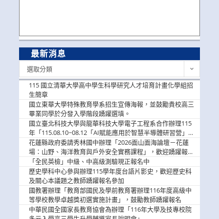
最新消息
最
選取分類
新
消
115 國立清華大學高中學生科學研究人才培育計畫化學組招
息
生簡章
國立東華大學特殊教育學系招生宣傳海報，並鼓勵貴校高三
畢業同學於分發入學階段踴躍選填。
國立臺北科技大學與龍華科技大學電子工程系合作辦理115
年「115.08.10~08.12「AI賦能應用於智慧半導體研習營」，
歡迎學生踴躍報名參加
花蓮縣政府委請秀林國中辦理「2026面山面海論壇－花蓮
場：山野、海洋教育與戶外安全實務課程」，歡迎踴躍報名
參加
「全民英檢」中級、中高級測驗現正報名中
歷史學科中心參與辦理115學年度台語片影史，歡迎歷史科
及關心本議題之教師踴躍報名參加
國教署辦理「教育部國民及學前教育署辦理116年度高級中
等學校教學卓越獎初選實施計畫」，鼓勵教師踴躍報名
中華民國全國家長教育協會為辦理「116年大學及技專校院
多元入學高三學生升學輔導家長說明會」