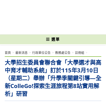
跳
轉
國立光復高級商工職業學校 National Kuangfu Commercial and Industrial
至
Vocational High School
主
要
內
容
選單
首頁
>
最新消息
>
行政單位公告
>
教務處公告
>
註冊組
>
大學招生委員會聯合會「大學選才與高
中育才輔助系統」訂於115年3月10日
（星期二）舉辦「升學季關鍵引導—全
新ColleGo!探索生涯旅程第8站實用解
析」研習