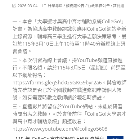
Post
Post
2026-03-04
升學專區
/
教務處公告
/
行政單位公告
/
註冊組
last
category:
modified:
一、本會「大學選才與高中育才輔助系統ColleGo!」
計畫，為協助高中教師認識與應用ColleGo!網站全新
上線資源，輔導高三學生進行大學志願決策思考，爰
訂於115年3月10日上午10時至11時40分辦理線上研
習會議。
二、本次研習為線上會議，採YouTube頻道直播進
行，不限名額，請於115年3月5日（星期四）前逕至
以下網址報名：
https://forms.gle/jShckGSGKG9byr2a6。與會教師
請先確認是否已於全國教師在職進修網申請個人帳
號，如有需要時數之教師請於報名時備註。
三、直播影片將留存於YouTube網站，未能於研習
時間出席之教師，可於會後前往「ColleGo!大學選才
與高中育才輔助系統」頻道收看：
https://www.youtube.com/@collego5608