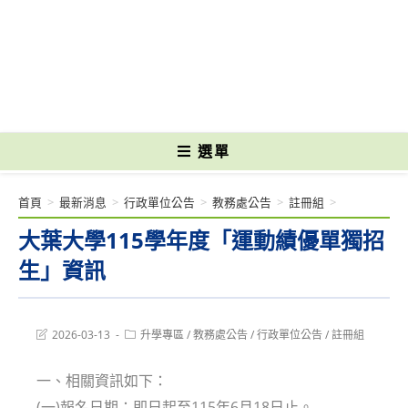
跳
轉
國立光復高級商工職業學校 National Kuangfu Commercial and Industrial
至
Vocational High School
主
要
內
容
選單
首頁
>
最新消息
>
行政單位公告
>
教務處公告
>
註冊組
>
大葉大學115學年度「運動績優單獨招
生」資訊
Post
Post
2026-03-13
升學專區
/
教務處公告
/
行政單位公告
/
註冊組
last
category:
modified:
一、相關資訊如下：
(一)報名日期：即日起至115年6月18日止。