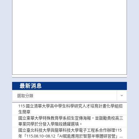
最新消息
最
選取分類
新
消
115 國立清華大學高中學生科學研究人才培育計畫化學組招
息
生簡章
國立東華大學特殊教育學系招生宣傳海報，並鼓勵貴校高三
畢業同學於分發入學階段踴躍選填。
國立臺北科技大學與龍華科技大學電子工程系合作辦理115
年「115.08.10~08.12「AI賦能應用於智慧半導體研習營」，