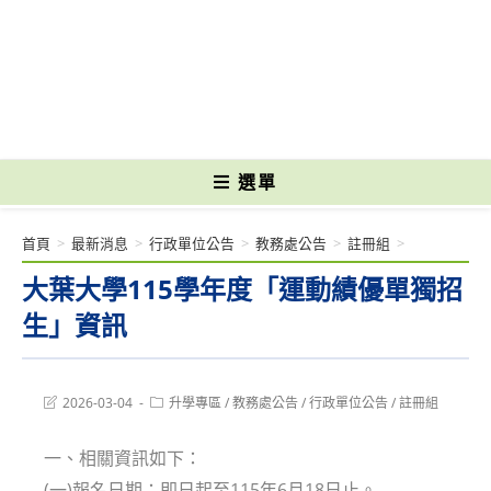
跳
轉
國立光復高級商工職業學校 National Kuangfu Commercial and Industrial
至
Vocational High School
主
要
內
容
選單
首頁
>
最新消息
>
行政單位公告
>
教務處公告
>
註冊組
>
大葉大學115學年度「運動績優單獨招
生」資訊
Post
Post
2026-03-04
升學專區
/
教務處公告
/
行政單位公告
/
註冊組
last
category:
modified:
一、相關資訊如下：
(一)報名日期：即日起至115年6月18日止。