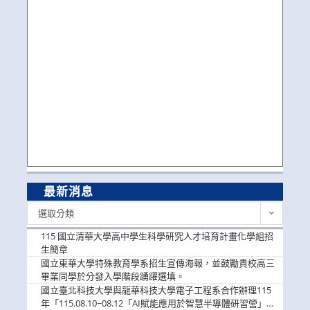
最新消息
最
選取分類
新
消
115 國立清華大學高中學生科學研究人才培育計畫化學組招
息
生簡章
國立東華大學特殊教育學系招生宣傳海報，並鼓勵貴校高三
畢業同學於分發入學階段踴躍選填。
國立臺北科技大學與龍華科技大學電子工程系合作辦理115
年「115.08.10~08.12「AI賦能應用於智慧半導體研習營」，