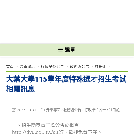
跳
轉
國立光復高級商工職業學校 National Kuangfu Commercial and Industrial
至
Vocational High School
主
要
內
容
選單
首頁
>
最新消息
>
行政單位公告
>
教務處公告
>
註冊組
>
大葉大學115學年度特殊選才招生考試
相關訊息
Post
Post
2025-10-31
升學專區
/
教務處公告
/
行政單位公告
/
註冊組
last
category:
modified:
一、招生簡章電子檔公告於網頁
http://dyu.edu.tw/su27，歡迎免費下載。