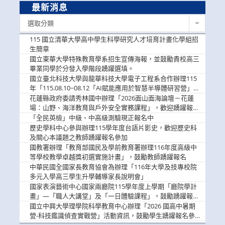
最新消息
最
選取分類
新
消
115 國立清華大學高中學生科學研究人才培育計畫化學組招
息
生簡章
國立東華大學特殊教育學系招生宣傳海報，並鼓勵貴校高三
畢業同學於分發入學階段踴躍選填。
國立臺北科技大學與龍華科技大學電子工程系合作辦理115
年「115.08.10~08.12「AI賦能應用於智慧半導體研習營」，
歡迎學生踴躍報名參加
花蓮縣政府委請秀林國中辦理「2026面山面海論壇－花蓮
場：山野、海洋教育與戶外安全實務課程」，歡迎踴躍報名
參加
「全民英檢」中級、中高級測驗現正報名中
歷史學科中心參與辦理115學年度台語片影史，歡迎歷史科
及關心本議題之教師踴躍報名參加
國教署辦理「教育部國民及學前教育署辦理116年度高級中
等學校教學卓越獎初選實施計畫」，鼓勵教師踴躍報名
中華民國全國家長教育協會為辦理「116年大學及技專校院
多元入學高三學生升學輔導家長說明會」
國家表演藝術中心國家兩廳院115學年度上學期「廳院學計
畫」—「職人大講堂」及「一日體驗課程」，鼓勵踴躍報名
參與。
國立中興大學理學院科學教育中心辦理「2026 國高中暑期
營-科技鑑識偵查實戰營」活動資訊，鼓勵學生踴躍報名參