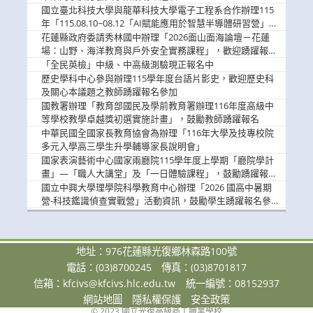
國立臺北科技大學與龍華科技大學電子工程系合作辦理115
年「115.08.10~08.12「AI賦能應用於智慧半導體研習營」，
歡迎學生踴躍報名參加
花蓮縣政府委請秀林國中辦理「2026面山面海論壇－花蓮
場：山野、海洋教育與戶外安全實務課程」，歡迎踴躍報名
參加
「全民英檢」中級、中高級測驗現正報名中
歷史學科中心參與辦理115學年度台語片影史，歡迎歷史科
及關心本議題之教師踴躍報名參加
國教署辦理「教育部國民及學前教育署辦理116年度高級中
等學校教學卓越獎初選實施計畫」，鼓勵教師踴躍報名
中華民國全國家長教育協會為辦理「116年大學及技專校院
多元入學高三學生升學輔導家長說明會」
國家表演藝術中心國家兩廳院115學年度上學期「廳院學計
畫」—「職人大講堂」及「一日體驗課程」，鼓勵踴躍報名
參與。
國立中興大學理學院科學教育中心辦理「2026 國高中暑期
營-科技鑑識偵查實戰營」活動資訊，鼓勵學生踴躍報名參
加。
地址：976花蓮縣光復鄉林森路100號
電話：(03)8700245
傳真：(03)8701817
信箱：
kfcivs@kfcivs.hlc.edu.tw
統一編號：08152937
網站地圖
隱私權保護
安全政策
© 2023 國立光復高級商工職業學校