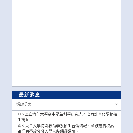
最新消息
最
選取分類
新
消
115 國立清華大學高中學生科學研究人才培育計畫化學組招
息
生簡章
國立東華大學特殊教育學系招生宣傳海報，並鼓勵貴校高三
畢業同學於分發入學階段踴躍選填。