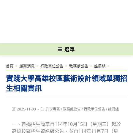
跳
轉
國立光復高級商工職業學校 National Kuangfu Commercial and Industrial
至
Vocational High School
主
要
內
容
選單
首頁
>
最新消息
>
行政單位公告
>
教務處公告
>
註冊組
>
實踐大學高雄校區藝術設計領域單獨招
生相關資訊
Post
Post
2025-11-03
升學專區
/
教務處公告
/
行政單位公告
/
註冊組
last
category:
modified:
一、旨揭招生簡章自114年10月15日（星期三）起於
高雄校區招生資訊網公告，並自114年11月7日（星