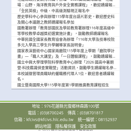
場：山野、海洋教育與戶外安全實務課程」，歡迎踴躍報名
參加
「全民英檢」中級、中高級測驗現正報名中
歷史學科中心參與辦理115學年度台語片影史，歡迎歷史科
及關心本議題之教師踴躍報名參加
國教署辦理「教育部國民及學前教育署辦理116年度高級中
等學校教學卓越獎初選實施計畫」，鼓勵教師踴躍報名
中華民國全國家長教育協會為辦理「116年大學及技專校院
多元入學高三學生升學輔導家長說明會」
國家表演藝術中心國家兩廳院115學年度上學期「廳院學計
畫」—「職人大講堂」及「一日體驗課程」，鼓勵踴躍報名
參與。
國立中興大學理學院科學教育中心辦理「2026 國高中暑期
營-科技鑑識偵查實戰營」活動資訊，鼓勵學生踴躍報名參
加。
本校誠徵管理員職缺約僱職務代理人1位，歡迎意者踴躍報
名。
國立暨南國際大學115學年度第1學期推廣教育課程招生
地址：976花蓮縣光復鄉林森路100號
電話：(03)8700245
傳真：(03)8701817
信箱：
kfcivs@kfcivs.hlc.edu.tw
統一編號：08152937
網站地圖
隱私權保護
安全政策