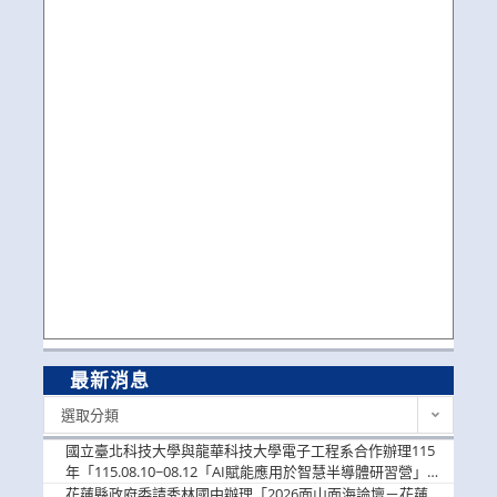
最新消息
最
選取分類
新
消
國立臺北科技大學與龍華科技大學電子工程系合作辦理115
息
年「115.08.10~08.12「AI賦能應用於智慧半導體研習營」，
歡迎學生踴躍報名參加
花蓮縣政府委請秀林國中辦理「2026面山面海論壇－花蓮