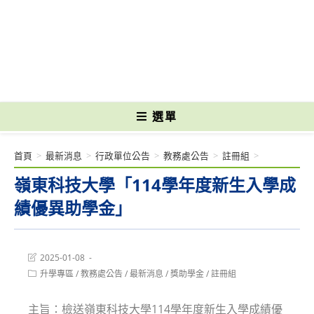
跳
轉
國立光復高級商工職業學校 National Kuangfu Commercial and Industrial
至
Vocational High School
主
要
內
容
選單
首頁
>
最新消息
>
行政單位公告
>
教務處公告
>
註冊組
>
嶺東科技大學「114學年度新生入學成
績優異助學金」
Post
2025-01-08
last
Post
升學專區
/
教務處公告
/
最新消息
/
獎助學金
/
註冊組
modified:
category:
主旨：檢送嶺東科技大學114學年度新生入學成績優