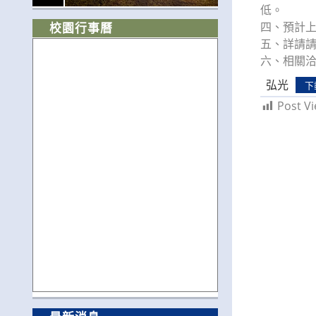
低。
四、預計上
校園行事曆
五、詳請
六、相關洽詢：
弘光
下
Post Vi