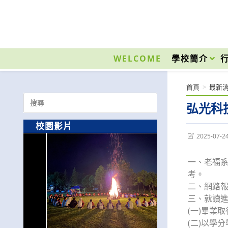
跳
轉
至
國立光復高級商工職業學校 National Kuangfu Commercial and Industrial Vocati
主
要
WELCOME
學校簡介
內
容
首頁
>
最新
Search
弘光科
for:
校園影片
Post
2025-07-2
last
modified:
一、老福
考。
二、網路報
三、就讀
(一)畢業
(二)以學