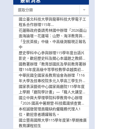
最新消息
最
選取分類
新
消
國立臺北科技大學與龍華科技大學電子工
息
程系合作辦理115年
「115.08.10~08.12「AI賦能應用於智慧半
花蓮縣政府委請秀林國中辦理「2026面山
導體研習營」，歡迎學生踴躍報名參加
面海論壇－花蓮場：山野、海洋教育與戶
外安全實務課程」，歡迎踴躍報名參加
「全民英檢」中級、中高級測驗現正報名
中
歷史學科中心參與辦理115學年度台語片
影史，歡迎歷史科及關心本議題之教師踴
躍報名參加
國教署辦理「教育部國民及學前教育署辦
理116年度高級中等學校教學卓越獎初選
實施計畫」，鼓勵教師踴躍報名
中華民國全國家長教育協會為辦理「116
年大學及技專校院多元入學高三學生升學
輔導家長說明會」
國家表演藝術中心國家兩廳院115學年度
上學期「廳院學計畫」—「職人大講堂」
及「一日體驗課程」，鼓勵踴躍報名參
國立中興大學理學院科學教育中心辦理
與。
「2026 國高中暑期營-科技鑑識偵查實戰
營」活動資訊，鼓勵學生踴躍報名參加。
本校誠徵管理員職缺約僱職務代理人1
位，歡迎意者踴躍報名。
國立暨南國際大學115學年度第1學期推廣
教育課程招生