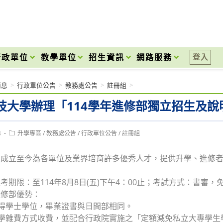
onal High School
行政單位
教學單位
招生資訊
網路服務
登入
消息
>
行政單位公告
>
教務處公告
>
註冊組
>
技大學辦理「114學年進修部獨立招生及說
Post
4
升學專區
/
教務處公告
/
行政單位公告
/
註冊組
category:
系成立至今為各單位及業界培育許多優秀人才，提供升學、進修
考期限：至114年8月8日(五)下午4：00止；考試方式：書審
進修部優勢：
取得學士學位，畢業證書與日間部相同。
分學雜費方式收費，並配合行政院實施之「定額減免私立大專學生學雜