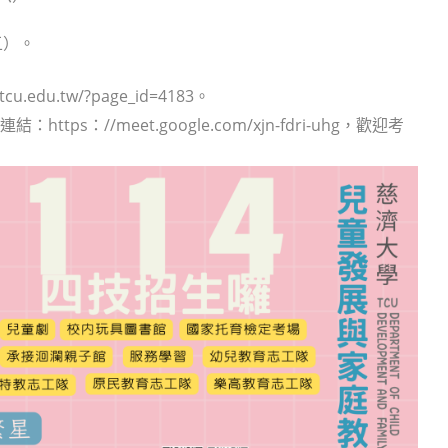
五）。
du.tw/?page_id=4183。
ps：//meet.google.com/xjn-fdri-uhg，歡迎考