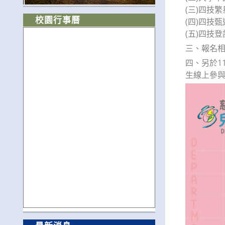
(三)四技
校園行事曆
(四)四技
(五)四技
三、報名相關訊
四、另於114
生線上參