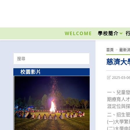
跳
轉
至
國立光復高級商工職業學校 National Kuangfu Commercial and Industrial Vocati
主
要
WELCOME
學校簡介
內
容
首頁
>
最新
Search
慈濟大
for:
校園影片
Post
2025-03-0
last
modified:
一、兒童
期療育人
涯定位與
二、招生
(一)大學
(二)大學