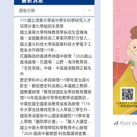
最新消息
最
選取分類
新
消
115 國立清華大學高中學生科學研究人才
息
培育計畫化學組招生簡章
國立東華大學特殊教育學系招生宣傳海
報，並鼓勵貴校高三畢業同學於分發入學
階段踴躍選填。
國立臺北科技大學與龍華科技大學電子工
程系合作辦理115年
「115.08.10~08.12「AI賦能應用於智慧半
花蓮縣政府委請秀林國中辦理「2026面山
導體研習營」，歡迎學生踴躍報名參加
面海論壇－花蓮場：山野、海洋教育與戶
外安全實務課程」，歡迎踴躍報名參加
「全民英檢」中級、中高級測驗現正報名
中
歷史學科中心參與辦理115學年度台語片
影史，歡迎歷史科及關心本議題之教師踴
躍報名參加
國教署辦理「教育部國民及學前教育署辦
理116年度高級中等學校教學卓越獎初選
實施計畫」，鼓勵教師踴躍報名
中華民國全國家長教育協會為辦理「116
年大學及技專校院多元入學高三學生升學
輔導家長說明會」
國家表演藝術中心國家兩廳院115學年度
上學期「廳院學計畫」—「職人大講堂」
Post Vi
及「一日體驗課程」，鼓勵踴躍報名參
國立中興大學理學院科學教育中心辦理
與。
「2026 國高中暑期營-科技鑑識偵查實戰