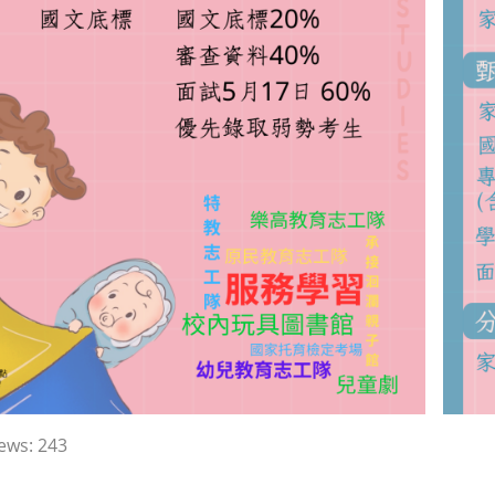
ews:
243