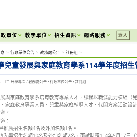
onal High School
行政單位
教學單位
招生資訊
網路服務
登入
消息
>
行政單位公告
>
教務處公告
>
註冊組
>
學兒童發展與家庭教育學系114學年度招生
Post
6
升學專區
/
教務處公告
/
行政單位公告
/
註冊組
category:
發展與家庭教育學系培育教育專業人才，課程以職涯能力模組（
才、家庭教育專業人員、兒童與家庭輔導人才、代間方案活動設
探索。
管道：
繁星推薦招生名額4名及外加名額1名。
申請入學招生名額10名及外加名額2名，面試時程114年5月17日