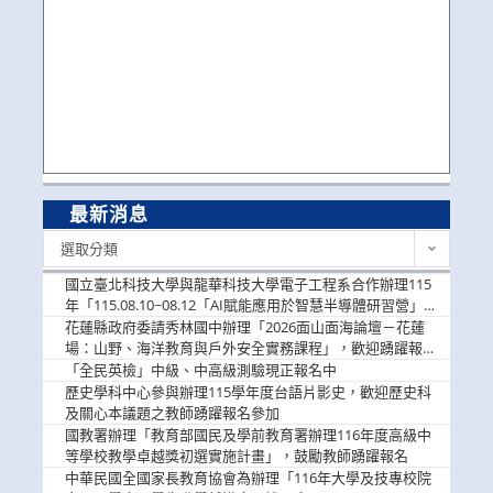
最新消息
最
選取分類
新
消
國立臺北科技大學與龍華科技大學電子工程系合作辦理115
息
年「115.08.10~08.12「AI賦能應用於智慧半導體研習營」，
歡迎學生踴躍報名參加
花蓮縣政府委請秀林國中辦理「2026面山面海論壇－花蓮
場：山野、海洋教育與戶外安全實務課程」，歡迎踴躍報名
參加
「全民英檢」中級、中高級測驗現正報名中
歷史學科中心參與辦理115學年度台語片影史，歡迎歷史科
及關心本議題之教師踴躍報名參加
國教署辦理「教育部國民及學前教育署辦理116年度高級中
等學校教學卓越獎初選實施計畫」，鼓勵教師踴躍報名
中華民國全國家長教育協會為辦理「116年大學及技專校院