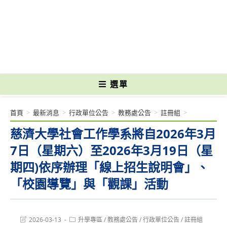
跳
轉
國立光復高級商工職業學校 National Kuangfu Commercial and Industrial
至
Vocational High School
主
要
內
容
選單
首頁
>
最新消息
>
行政單位公告
>
教務處公告
>
註冊組
>
慈濟大學社會工作學系將自2026年3月
7日（星期六）至2026年3月19日（星
期四)依序辦理「線上招生說明會」、
「校園導覽」與「觀課」活動
Post
Post
2026-03-13
升學專區
/
教務處公告
/
行政單位公告
/
註冊組
last
category: