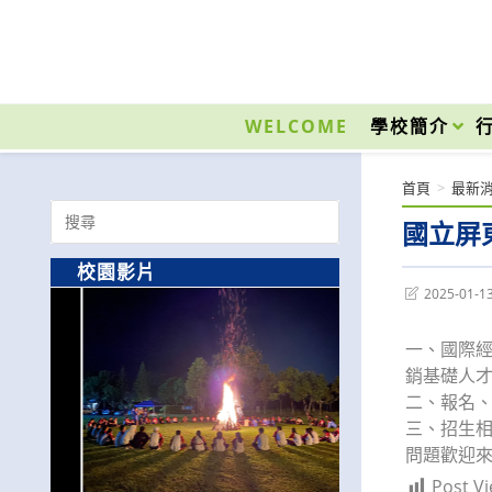
跳
轉
至
國立光復高級商工職業學校 National Kuangfu Commercial and Industrial Vocati
主
要
WELCOME
學校簡介
內
容
首頁
>
最新
Search
國立屏
for:
校園影片
Post
2025-01-1
last
modified:
一、國際
銷基礎人
二、報名、
三、招生相關資
問題歡迎來電洽
Post Vi