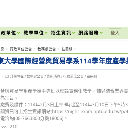
onal High School
行政單位
教學單位
招生資訊
網路服務
登入
消息
>
行政單位公告
>
教務處公告
>
註冊組
>
東大學國際經營與貿易學系114學年度產學
Post
3
升學專區
/
教務處公告
/
最新消息
/
行政單位公告
/
註冊組
category:
經營與貿易學系產學攜手專班以理論實務化教學，輔以結合業界
才為宗旨。
繳費及繳件：114年2月3日上午9時起至114年3月10日下午5時
訊可上招生資訊網站(https://night-exam.nptu.edu.tw/p/40
詢(08-7663800分機18006)。
ews:
210