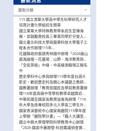
最新消息
最
選取分類
新
消
115 國立清華大學高中學生科學研究人才
息
培育計畫化學組招生簡章
國立東華大學特殊教育學系招生宣傳海
報，並鼓勵貴校高三畢業同學於分發入學
階段踴躍選填。
國立臺北科技大學與龍華科技大學電子工
程系合作辦理115年
「115.08.10~08.12「AI賦能應用於智慧半
花蓮縣政府委請秀林國中辦理「2026面山
導體研習營」，歡迎學生踴躍報名參加
面海論壇－花蓮場：山野、海洋教育與戶
外安全實務課程」，歡迎踴躍報名參加
「全民英檢」中級、中高級測驗現正報名
中
歷史學科中心參與辦理115學年度台語片
影史，歡迎歷史科及關心本議題之教師踴
躍報名參加
國教署辦理「教育部國民及學前教育署辦
理116年度高級中等學校教學卓越獎初選
實施計畫」，鼓勵教師踴躍報名
中華民國全國家長教育協會為辦理「116
年大學及技專校院多元入學高三學生升學
輔導家長說明會」
國家表演藝術中心國家兩廳院115學年度
上學期「廳院學計畫」—「職人大講堂」
及「一日體驗課程」，鼓勵踴躍報名參
國立中興大學理學院科學教育中心辦理
與。
「2026 國高中暑期營-科技鑑識偵查實戰