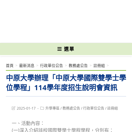
跳
轉
國立光復高級商工職業學校 National Kuangfu Commercial and Industrial
至
Vocational High School
主
要
內
容
選單
首頁
>
最新消息
>
行政單位公告
>
教務處公告
>
註冊組
>
中原大學辦理「中原大學國際雙學士學
位學程」114學年度招生說明會資訊
Post
Post
2025-01-17
升學專區
/
教務處公告
/
行政單位公告
/
註冊組
last
category:
modified:
一、活動內容：
(一)深入介紹該校國際雙學士學程學程，分別有：