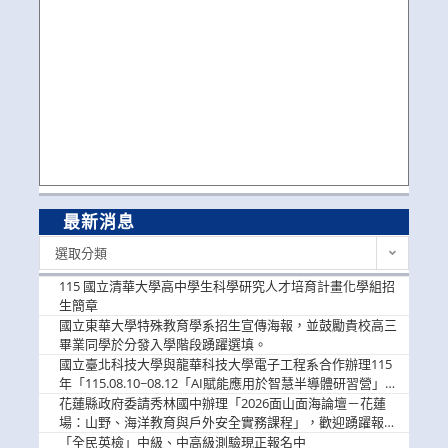
最新消息
最
選取分類
新
消
115 國立清華大學高中學生科學研究人才培育計畫化學組招
息
生簡章
國立東華大學特殊教育學系招生宣傳海報，並鼓勵貴校高三
畢業同學於分發入學階段踴躍選填。
國立臺北科技大學與龍華科技大學電子工程系合作辦理115
年「115.08.10~08.12「AI賦能應用於智慧半導體研習營」，
歡迎學生踴躍報名參加
花蓮縣政府委請秀林國中辦理「2026面山面海論壇－花蓮
場：山野、海洋教育與戶外安全實務課程」，歡迎踴躍報名
參加
「全民英檢」中級、中高級測驗現正報名中