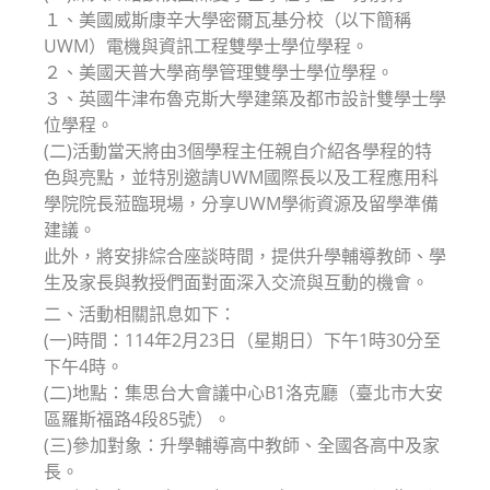
１、美國威斯康辛大學密爾瓦基分校（以下簡稱
UWM）電機與資訊工程雙學士學位學程。
２、美國天普大學商學管理雙學士學位學程。
３、英國牛津布魯克斯大學建築及都市設計雙學士學
位學程。
(二)活動當天將由3個學程主任親自介紹各學程的特
色與亮點，並特別邀請UWM國際長以及工程應用科
學院院長蒞臨現場，分享UWM學術資源及留學準備
建議。
此外，將安排綜合座談時間，提供升學輔導教師、學
生及家長與教授們面對面深入交流與互動的機會。
二、活動相關訊息如下：
(一)時間：114年2月23日（星期日）下午1時30分至
下午4時。
(二)地點：集思台大會議中心B1洛克廳（臺北市大安
區羅斯福路4段85號）。
(三)參加對象：升學輔導高中教師、全國各高中及家
長。