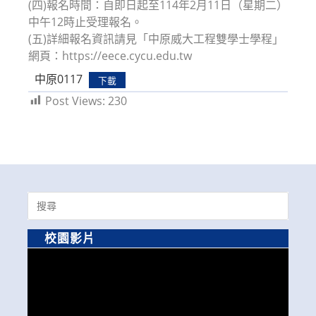
(四)報名時間：自即日起至114年2月11日（星期二）
中午12時止受理報名。
(五)詳細報名資訊請見「中原威大工程雙學士學程」
網頁：https://eece.cycu.edu.tw
中原0117
下載
Post Views:
230
Search
for:
校園影片