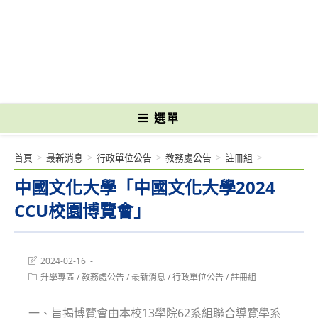
跳
轉
國立光復高級商工職業學校 National Kuangfu Commercial and Industrial
至
Vocational High School
主
要
內
容
選單
首頁
>
最新消息
>
行政單位公告
>
教務處公告
>
註冊組
>
中國文化大學「中國文化大學2024
CCU校園博覽會」
Post
2024-02-16
last
Post
升學專區
/
教務處公告
/
最新消息
/
行政單位公告
/
註冊組
modified:
category:
一、旨揭博覽會由本校13學院62系組聯合導覽學系