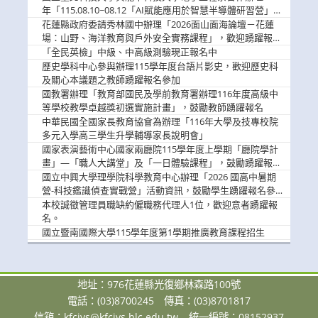
息
年「115.08.10~08.12「AI賦能應用於智慧半導體研習營」，
歡迎學生踴躍報名參加
花蓮縣政府委請秀林國中辦理「2026面山面海論壇－花蓮
場：山野、海洋教育與戶外安全實務課程」，歡迎踴躍報名
參加
「全民英檢」中級、中高級測驗現正報名中
歷史學科中心參與辦理115學年度台語片影史，歡迎歷史科
及關心本議題之教師踴躍報名參加
國教署辦理「教育部國民及學前教育署辦理116年度高級中
等學校教學卓越獎初選實施計畫」，鼓勵教師踴躍報名
中華民國全國家長教育協會為辦理「116年大學及技專校院
多元入學高三學生升學輔導家長說明會」
國家表演藝術中心國家兩廳院115學年度上學期「廳院學計
畫」—「職人大講堂」及「一日體驗課程」，鼓勵踴躍報名
參與。
國立中興大學理學院科學教育中心辦理「2026 國高中暑期
營-科技鑑識偵查實戰營」活動資訊，鼓勵學生踴躍報名參
加。
本校誠徵管理員職缺約僱職務代理人1位，歡迎意者踴躍報
名。
國立暨南國際大學115學年度第1學期推廣教育課程招生
地址：976花蓮縣光復鄉林森路100號
電話：(03)8700245
傳真：(03)8701817
信箱：
kfcivs@kfcivs.hlc.edu.tw
統一編號：08152937