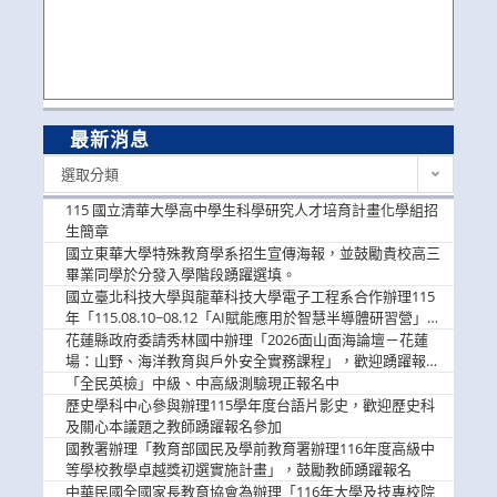
最新消息
最
選取分類
新
消
115 國立清華大學高中學生科學研究人才培育計畫化學組招
息
生簡章
國立東華大學特殊教育學系招生宣傳海報，並鼓勵貴校高三
畢業同學於分發入學階段踴躍選填。
國立臺北科技大學與龍華科技大學電子工程系合作辦理115
年「115.08.10~08.12「AI賦能應用於智慧半導體研習營」，
歡迎學生踴躍報名參加
花蓮縣政府委請秀林國中辦理「2026面山面海論壇－花蓮
場：山野、海洋教育與戶外安全實務課程」，歡迎踴躍報名
參加
「全民英檢」中級、中高級測驗現正報名中
歷史學科中心參與辦理115學年度台語片影史，歡迎歷史科
及關心本議題之教師踴躍報名參加
國教署辦理「教育部國民及學前教育署辦理116年度高級中
等學校教學卓越獎初選實施計畫」，鼓勵教師踴躍報名
中華民國全國家長教育協會為辦理「116年大學及技專校院