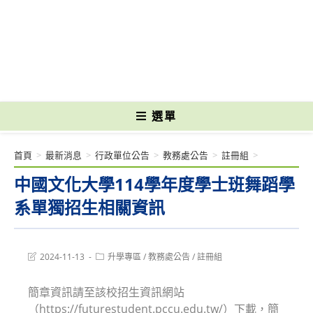
跳
轉
國立光復高級商工職業學校 National Kuangfu Commercial and Industrial
至
Vocational High School
主
要
內
容
選單
首頁
>
最新消息
>
行政單位公告
>
教務處公告
>
註冊組
>
中國文化大學114學年度學士班舞蹈學
系單獨招生相關資訊
Post
Post
2024-11-13
升學專區
/
教務處公告
/
註冊組
last
category:
modified:
簡章資訊請至該校招生資訊網站
（https://futurestudent.pccu.edu.tw/）下載，簡