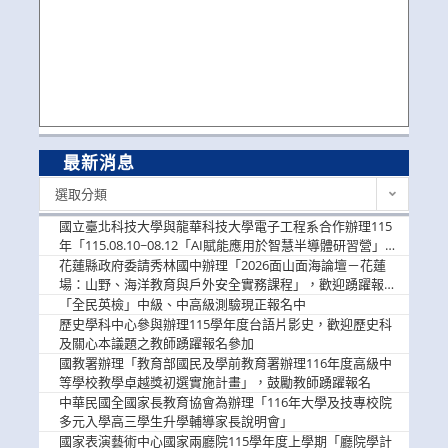
最新消息
最
選取分類
新
消
國立臺北科技大學與龍華科技大學電子工程系合作辦理115
息
年「115.08.10~08.12「AI賦能應用於智慧半導體研習營」，
歡迎學生踴躍報名參加
花蓮縣政府委請秀林國中辦理「2026面山面海論壇－花蓮
場：山野、海洋教育與戶外安全實務課程」，歡迎踴躍報名
參加
「全民英檢」中級、中高級測驗現正報名中
歷史學科中心參與辦理115學年度台語片影史，歡迎歷史科
及關心本議題之教師踴躍報名參加
國教署辦理「教育部國民及學前教育署辦理116年度高級中
等學校教學卓越獎初選實施計畫」，鼓勵教師踴躍報名
中華民國全國家長教育協會為辦理「116年大學及技專校院
多元入學高三學生升學輔導家長說明會」
國家表演藝術中心國家兩廳院115學年度上學期「廳院學計