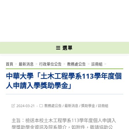
跳
轉
國立光復高級商工職業學校 National Kuangfu Commercial and Industrial
至
Vocational High School
主
要
內
容
選單
首頁
>
最新消息
>
行政單位公告
>
教務處公告
>
註冊組
>
中華大學「土木工程學系113學年度個
人申請入學獎助學金」
Post
Post
2024-03-21
教務處公告
/
最新消息
/
獎助學金
/
註冊組
last
category:
modified:
主旨：檢送本校土木工程學系113學年度個人申請入
學獎助學金資訊及院系簡介，如附件，敬請協助公